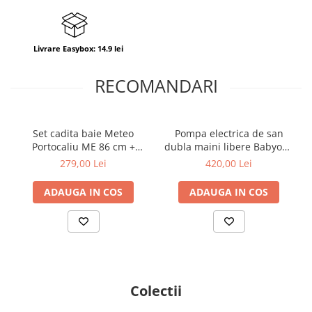
Mese de infasat pliabile
Tampoane postnatale
Olite tip scaunel simple
Mese de infasat Ultra Light 50x70
Tampoane si protectii silicon
Reductoare antiderapante
cm
pentru san
Livrare Easybox: 14.9 lei
Reductoare moi
Patuturi pliabile
Seturi cadite 86 cm
RECOMANDARI
Sisteme de siguranta copii
Seturi cadite 92 cm
Seturi cadite anatomice
Set cadita baie Meteo
Pompa electrica de san
Suporti anatomici plastic
Portocaliu ME 86 cm +
dubla maini libere Babyono
suport metalic + suport
1002
279,00 Lei
420,00 Lei
Suporti anatomici textili
anatomic cadita copii,
bebelusi
Suporti metalici cadite
ADAUGA IN COS
ADAUGA IN COS
Colectii