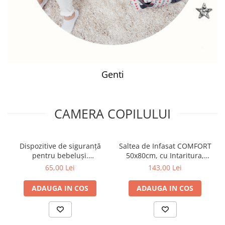
Genti
CAMERA COPILULUI
Dispozitive de siguranță
Saltea de Infasat COMFORT
pentru bebeluși.
50x80cm, cu Intaritura,
Încuietoare magnetică
Grosime 3cm, Sistem Anti-
65,00 Lei
143,00 Lei
pentru mobilă, 4 buc.
Alunecare, Friends Forever
Babyono 1577
212-000-754
ADAUGA IN COS
ADAUGA IN COS