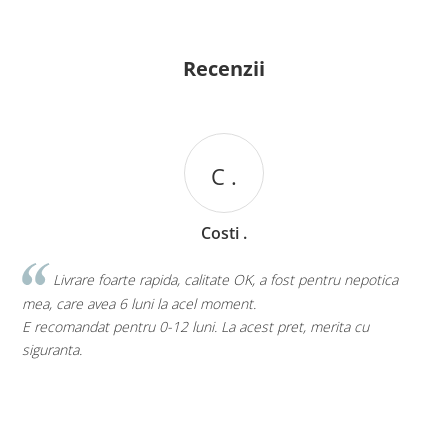
Recenzii
L .
Laura .
ica
Centura abdominala foarte buna - circumferinta burticii
ramase dupa operatia de cezariana a scazut cu 7 cm dupa 2
saptamani de purtare si ma ajuta sa tin bebelusul in brate mul
mai bine si fara grija ca daca ma loveste cu piciorusele in
abdomen ma doare. Nu se deformeaza si tine burtica foarte
bine, dar nu atat cat sa fie inconfortabil.