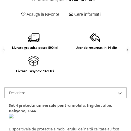
Suporti anatomici textili
Adauga la Favorite
Cere informatii
Suporti metalici cadite
Camera copilului
Accesorii patuturi
Fotolii, mese si scaune copii
Livrare gratuita peste 590 lei
Usor de returnat in 14 zile
Leagane copii
Mese de infasat 50 x 70 cm Tega
Baby
Livrare Easybox: 14.9 lei
Mese de infasat BASIC 50x70 cm
Mese de infasat capat inchis 50x70
cm
Descriere
Mese de infasat COMFORT 50x70
cm
Set 4 protectii universale pentru mobila, frigider, albe,
Babyono, 1644
Mese de infasat COMFORT 50x80
cm
Mese de infasat moi
Dispozitivele de protecție a mobilierului de înaltă calitate au fost