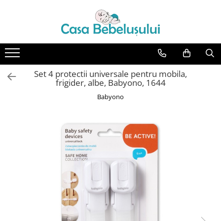
Toate Produsele
Accesorii carucioare copii
Accesorii carucioare
Set 4 protectii universale pentru mobila,
Genti
frigider, albe, Babyono, 1644
Aparate de sanatate si ingrijire
Babyono
copii
Cantare bebelusi si copii
Termometre copii
Baie
Accesorii ingrijire copii
Bureti baie cadita
Cadite 86 cm
Cadite 92 cm