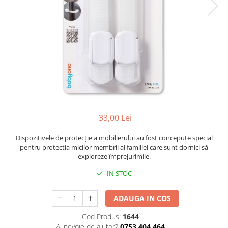
Cadite anatomice
Covorase baie
Inaltatoare antiderapante
Olite antiderapante muzicale
Olite antiderapante simple
Olite muzicale
Olite simple
Olite tip scaunel muzicale
33,00 Lei
Olite tip scaunel simple
Dispozitivele de protecție a mobilierului au fost concepute special
Reductoare antiderapante
pentru protectia micilor membrii ai familiei care sunt dornici să
exploreze împrejurimile.
Reductoare moi
IN STOC
Seturi cadite 86 cm
Seturi cadite 92 cm
ADAUGA IN COS
Seturi cadite anatomice
Cod Produs:
1644
Suporti anatomici plastic
Ai nevoie de ajutor?
0753 404 464