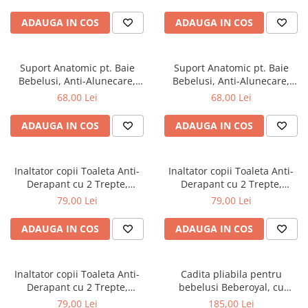
cadita copii, bebelusi
ADAUGA IN COS
ADAUGA IN COS
Suport Anatomic pt. Baie
Suport Anatomic pt. Baie
Bebelusi, Anti-Alunecare,
Bebelusi, Anti-Alunecare,
Pliabil, Beberoyal, Verde, CD-
Pliabil, Beberoyal, Mov/Roz,
68,00 Lei
68,00 Lei
003-004
CD-003-001
ADAUGA IN COS
ADAUGA IN COS
Inaltator copii Toaleta Anti-
Inaltator copii Toaleta Anti-
Derapant cu 2 Trepte,
Derapant cu 2 Trepte,
Beberoyal, Gri, CD-006-003
Beberoyal, Roz, CD-006-002
79,00 Lei
79,00 Lei
ADAUGA IN COS
ADAUGA IN COS
Inaltator copii Toaleta Anti-
Cadita pliabila pentru
Derapant cu 2 Trepte,
bebelusi Beberoyal, cu
Beberoyal, Blue, CD-006-001
termometru digital si dop de
79,00 Lei
185,00 Lei