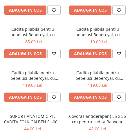
scurgere, Roz, 81cm CD-005-
006
ADAUGA IN COS
ADAUGA IN COS
Cadita pliabila pentru
Cadita pliabila pentru
bebelusi Beberoyal, cu
bebelusi Beberoyal, cu
termometru digital si dop de
termometru digital si dop de
185,00 Lei
119,00 Lei
scurgere, Turcoaz, 81cm CD-
scurgere, Gri, 76cm CD-000-
005-005
003
ADAUGA IN COS
ADAUGA IN COS
Cadita pliabila pentru
Cadita pliabila pentru
bebelusi Beberoyal, cu
bebelusi Beberoyal, cu
termometru digital si dop de
termometru digital si dop de
119,00 Lei
119,00 Lei
scurgere, Roz, 76cm CD-000-
scurgere, Blue, 76cm CD-000-
002
001
ADAUGA IN COS
ADAUGA IN COS
SUPORT ANATOMIC PT.
Covoras antiderapant 55 x 35
CADITA FOLK GALBEN FL-003-
cm pentru cadita Babyono
113
albastru 1345/01
44,00 Lei
42,00 Lei