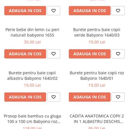
ADAUGA IN COS
ADAUGA IN COS
Perie bebe din lemn cu peri
Burete pentru baie copii
naturali babyono 1655
verde Babyono 1640/03
35,00 Lei
19,00 Lei
ADAUGA IN COS
ADAUGA IN COS
Burete pentru baie copii
Burete pentru baie copii roz
albastru Babyono 1640/02
Babyono 1640/01
19,00 Lei
19,00 Lei
ADAUGA IN COS
ADAUGA IN COS
Prosop baie bambus cu gluga
CADITA ANATOMICA COPII 2
100 x 100 cm Babyono roz
IN 1 ALBASTRU DESCHIS
1553/01
TEGABABY TG-011-101
118,00 Lei
95,00 Lei