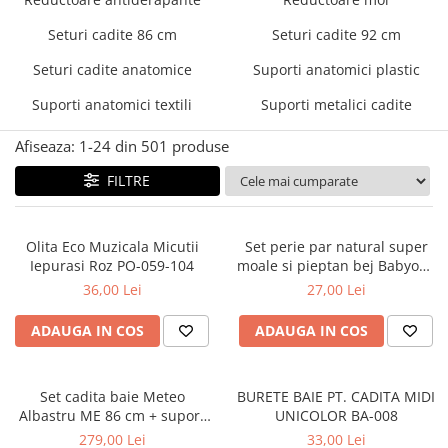
Mese de infasat pliabile
Tampoane postnatale
Olite tip scaunel simple
Seturi cadite 86 cm
Seturi cadite 92 cm
Mese de infasat Ultra Light 50x70
Tampoane si protectii silicon
Reductoare antiderapante
cm
pentru san
Seturi cadite anatomice
Suporti anatomici plastic
Reductoare moi
Patuturi pliabile
Suporti anatomici textili
Suporti metalici cadite
Seturi cadite 86 cm
Sisteme de siguranta copii
Seturi cadite 92 cm
Afiseaza:
1-
24
din
501
produse
Seturi cadite anatomice
FILTRE
Suporti anatomici plastic
Suporti anatomici textili
Olita Eco Muzicala Micutii
Set perie par natural super
Iepurasi Roz PO-059-104
moale si pieptan bej Babyono
Suporti metalici cadite
568/03
36,00 Lei
27,00 Lei
ADAUGA IN COS
ADAUGA IN COS
Set cadita baie Meteo
BURETE BAIE PT. CADITA MIDI
Albastru ME 86 cm + suport
UNICOLOR BA-008
metalic + suport anatomic
279,00 Lei
33,00 Lei