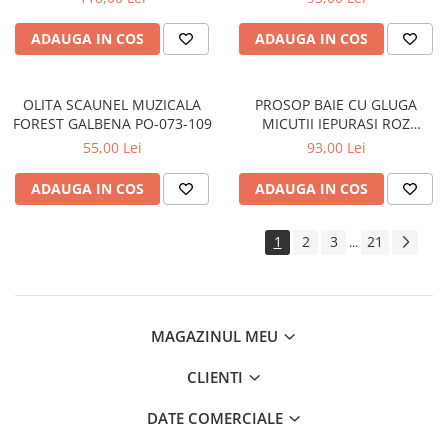
ADAUGA IN COS
ADAUGA IN COS
OLITA SCAUNEL MUZICALA
PROSOP BAIE CU GLUGA
FOREST GALBENA PO-073-109
MICUTII IEPURASI ROZ
80x80CM KR-008-104
55,00 Lei
93,00 Lei
ADAUGA IN COS
ADAUGA IN COS
1
2
3
21
...
MAGAZINUL MEU
CLIENTI
DATE COMERCIALE