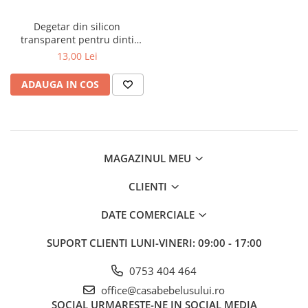
Suporti anatomici textili
Degetar din silicon
Suporti metalici cadite
transparent pentru dinti
bebelusi si copii, Babyono,
13,00 Lei
Camera copilului
723/01
Accesorii patuturi
ADAUGA IN COS
Fotolii, mese si scaune copii
Leagane copii
Mese de infasat 50 x 70 cm Tega
Baby
MAGAZINUL MEU
Mese de infasat BASIC 50x70 cm
CLIENTI
Mese de infasat capat inchis 50x70
cm
DATE COMERCIALE
Mese de infasat COMFORT 50x70
SUPORT CLIENTI
LUNI-VINERI: 09:00 - 17:00
cm
Mese de infasat COMFORT 50x80
0753 404 464
cm
office@casabebelusului.ro
Mese de infasat moi
SOCIAL
URMARESTE-NE IN SOCIAL MEDIA