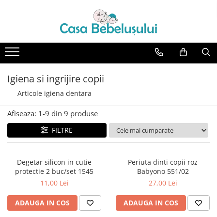
Toate Produsele
Accesorii carucioare copii
Accesorii carucioare
Igiena si ingrijire copii
Genti
Articole igiena dentara
Aparate de sanatate si ingrijire
copii
Afiseaza:
1-
9
din
9
produse
Cantare bebelusi si copii
FILTRE
Termometre copii
Baie
Accesorii ingrijire copii
Degetar silicon in cutie
Periuta dinti copii roz
protectie 2 buc/set 1545
Babyono 551/02
Bureti baie cadita
11,00 Lei
27,00 Lei
Cadite 86 cm
ADAUGA IN COS
ADAUGA IN COS
Cadite 92 cm