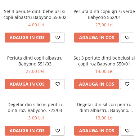
Cadite anatomice
Set 3 periute dinti bebelusi si
Covorase baie
Periuta dinti copii gri si verde
copii albastru Babyono 550/02
Babyono 552/01
Inaltatoare antiderapante
14,00 Lei
27,00 Lei
Olite antiderapante muzicale
ADAUGA IN COS
ADAUGA IN COS
Olite antiderapante simple
Olite muzicale
Periuta dinti copii albastru
Set 3 periute dinti bebelusi si
Olite simple
Babyono 551/03
copii roz Babyono 550/01
Olite tip scaunel muzicale
27,00 Lei
14,00 Lei
Olite tip scaunel simple
ADAUGA IN COS
ADAUGA IN COS
Reductoare antiderapante
Reductoare moi
Degetar din silicon pentru
Degetar din silicon pentru
Seturi cadite 86 cm
dinti roz, Babyono, 723/03
dinti albastru, Babyono,
723/02
Seturi cadite 92 cm
13,00 Lei
13,00 Lei
Seturi cadite anatomice
ADAUGA IN COS
ADAUGA IN COS
Suporti anatomici plastic