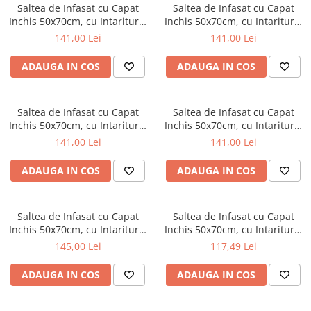
Mese de infasat pliabile
Tampoane postnatale
Saltea de Infasat cu Capat
Saltea de Infasat cu Capat
Olite tip scaunel simple
Inchis 50x70cm, cu Intaritura,
Inchis 50x70cm, cu Intaritura,
Mese de infasat Ultra Light 50x70
Tampoane si protectii silicon
Suprafata Moale, Sistem Anti-
Suprafata Moale, Sistem Anti-
Reductoare antiderapante
141,00 Lei
141,00 Lei
cm
pentru san
Alunecare, Ceba Baby, Zebra,
Alunecare, Ceba Baby, Dream,
Reductoare moi
albastru, 201-002-160
201-903-100
Patuturi pliabile
ADAUGA IN COS
ADAUGA IN COS
Seturi cadite 86 cm
Sisteme de siguranta copii
Seturi cadite 92 cm
Saltea de Infasat cu Capat
Saltea de Infasat cu Capat
Seturi cadite anatomice
Inchis 50x70cm, cu Intaritura,
Inchis 50x70cm, cu Intaritura,
Suprafata Moale, Sistem Anti-
Suprafata Moale, Sistem Anti-
141,00 Lei
141,00 Lei
Suporti anatomici plastic
Alunecare, Ceba Baby, Papa
Alunecare, Ceba Baby,
Bear, 201-004-100
Iepuras 201-068-260
Suporti anatomici textili
ADAUGA IN COS
ADAUGA IN COS
Suporti metalici cadite
Saltea de Infasat cu Capat
Saltea de Infasat cu Capat
Inchis 50x70cm, cu Intaritura,
Inchis 50x70cm, cu Intaritura,
Suprafata Moale, Sistem Anti-
Suprafata Moale, Sistem Anti-
145,00 Lei
117,49 Lei
Alunecare, Ceba Baby,
Alunecare, Ceba Baby, Zorro,
Bursuc, 201-000-636
201-101-555
ADAUGA IN COS
ADAUGA IN COS