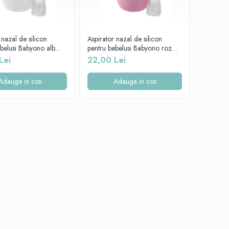
 nazal de silicon
Aspirator nazal de silicon
belusi Babyono alb
pentru bebelusi Babyono roz
043/03
Lei
22,00 Lei
Adauga in cos
Adauga in cos