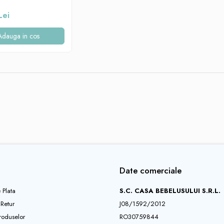
Lei
Adauga in cos
Date comerciale
 Plata
S.C. CASA BEBELUSULUI S.R.L.
 Retur
J08/1592/2012
roduselor
RO30759844