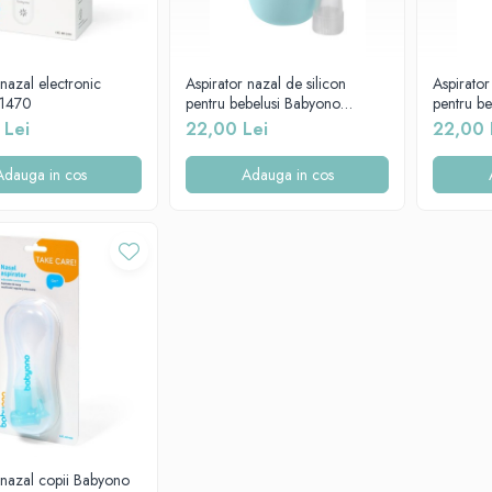
 nazal electronic
Aspirator nazal de silicon
Aspirator
 1470
pentru bebelusi Babyono
pentru be
albastru 043/01
043/02
 Lei
22,00 Lei
22,00 
Adauga in cos
Adauga in cos
 nazal copii Babyono