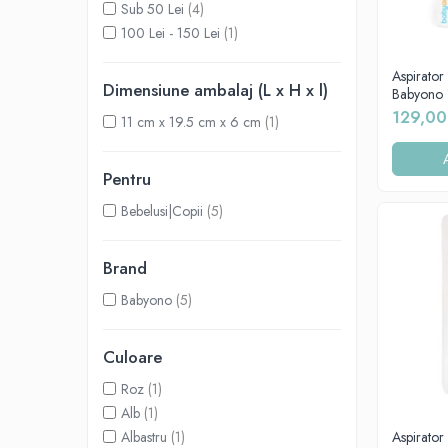
Sub 50 Lei
(4)
Covorase baie
100 Lei - 150 Lei
(1)
Inaltatoare antiderapante
Aspirator
Olite antiderapante muzicale
Dimensiune ambalaj (L x H x l)
Babyono
Olite antiderapante simple
129,00
11 cm x 19.5 cm x 6 cm
(1)
Olite muzicale
Olite simple
Pentru
Olite tip scaunel muzicale
Bebelusi|Copii
(5)
Olite tip scaunel simple
Reductoare antiderapante
Brand
Reductoare moi
Babyono
(5)
Seturi cadite 86 cm
Culoare
Seturi cadite 92 cm
Seturi cadite anatomice
Roz
(1)
Alb
(1)
Suporti anatomici plastic
Albastru
(1)
Aspirator