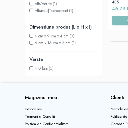
Suporti anatomici textili
485
Alb/Verde
(1)
46,79 
Suporti metalici cadite
Albastru|Transparent
(1)
Camera copilului
Accesorii patuturi
Dimensiune produs (L x H x l)
Fotolii, mese si scaune copii
4 cm x 9 cm x 4 cm
(3)
6 cm x 16 cm x 3 cm
(1)
Leagane copii
Mese de infasat 50 x 70 cm Tega
Baby
Varsta
Mese de infasat BASIC 50x70 cm
+ 0 luni
(5)
Mese de infasat capat inchis 50x70
cm
Mese de infasat COMFORT 50x70
cm
Magazinul meu
Clienti
Mese de infasat COMFORT 50x80
Despre noi
Metode de
cm
Termeni si Conditii
Politica de
Mese de infasat moi
Politica de Confidentialitate
Garantia P