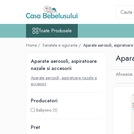
Toate Produsele
Toate Produsele
Accesorii carucioare copii
Accesorii carucioare
Home /
Sanatate si siguranta /
Aparate aerosoli, aspiratoare 
Genti
Apara
Aparate de sanatate si ingrijire copii
Aparate aerosoli, aspiratoare
Cantare bebelusi si copii
nazale si accesorii
Afiseaza:
Termometre copii
Aparate aerosoli, aspiratoare nazale si
accesorii
Baie
Accesorii ingrijire copii
Producatori
Bureti baie cadita
Babyono
(5)
Cadite 86 cm
Cadite 92 cm
Pret
Cadite anatomice