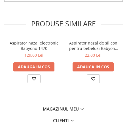
Jucarii pentru dentitie
Jucarii sunatoare
PRODUSE SIMILARE
Jucarii de exterior
Triciclete
Jucarii de plus
Aspirator nazal electronic
Aspirator nazal de silicon
La masa
Babyono 1470
pentru bebelusi Babyono
Articole hranire bebelusi
alb 043/02
129,00 Lei
22,00 Lei
Biberoane, tetine, accesorii
ADAUGA IN COS
ADAUGA IN COS
Cani, pahare si accesorii bebe
Incalzitoare si termosuri bebe
Suzete si accesorii
Saltele, lenjerii de patut si accesorii
Lenjerii si huse patut
MAGAZINUL MEU
Paturici bebe
CLIENTI
Perne, pilote si pozitionatoare