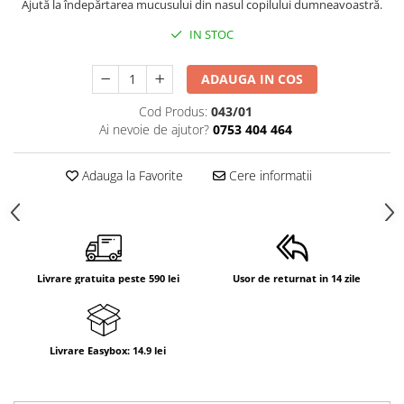
Ajută la îndepărtarea mucusului din nasul copilului dumneavoastră.
Suporti anatomici textili
IN STOC
Suporti metalici cadite
Camera copilului
ADAUGA IN COS
Accesorii patuturi
Cod Produs:
043/01
Fotolii, mese si scaune copii
Ai nevoie de ajutor?
0753 404 464
Leagane copii
Adauga la Favorite
Cere informatii
Mese de infasat 50 x 70 cm Tega
Baby
Mese de infasat BASIC 50x70 cm
Mese de infasat capat inchis 50x70
cm
Livrare gratuita peste 590 lei
Usor de returnat in 14 zile
Mese de infasat COMFORT 50x70
cm
Mese de infasat COMFORT 50x80
Livrare Easybox: 14.9 lei
cm
Mese de infasat moi