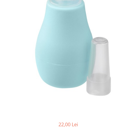
Cadite anatomice
Covorase baie
Inaltatoare antiderapante
Olite antiderapante muzicale
Olite antiderapante simple
Olite muzicale
Olite simple
Olite tip scaunel muzicale
Olite tip scaunel simple
Reductoare antiderapante
Reductoare moi
Seturi cadite 86 cm
Seturi cadite 92 cm
Seturi cadite anatomice
22,00 Lei
Suporti anatomici plastic