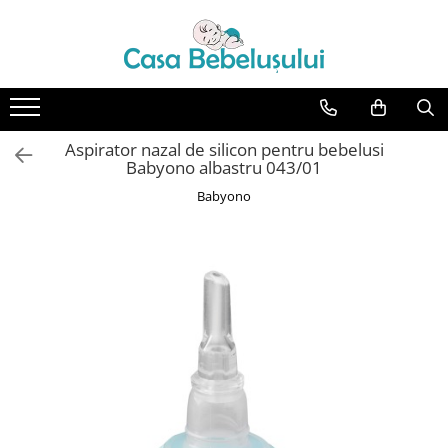
Toate Produsele
Accesorii carucioare copii
Accesorii carucioare
Aspirator nazal de silicon pentru bebelusi
Genti
Babyono albastru 043/01
Aparate de sanatate si ingrijire
Babyono
copii
Cantare bebelusi si copii
Termometre copii
Baie
Accesorii ingrijire copii
Bureti baie cadita
Cadite 86 cm
Cadite 92 cm