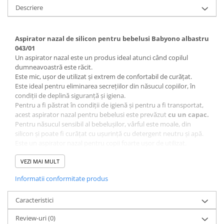
Descriere
Mese de infasat pliabile
Mese de infasat Ultra Light 50x70
cm
Aspirator nazal de silicon pentru bebelusi Babyono albastru
043/01
Patuturi pliabile
Un aspirator nazal este un produs ideal atunci când copilul
Sisteme de siguranta copii
dumneavoastră este răcit.
Este mic, ușor de utilizat și extrem de confortabil de curățat.
Igiena si ingrijire copii
Este ideal pentru eliminarea secrețiilor din năsucul copiilor, în
Jucarii bebelusi
condiții de deplină siguranță și igiena.
Pentru a fi păstrat în condiții de igienă și pentru a fi transportat,
Carusele patut
acest aspirator nazal pentru bebelusi este prevăzut
cu un capac.
Centre de activitati
Pentru năsucul sensibil al bebelușilor, vârful este moale, din
silicon și poate fi curățat cu ușurință cu detergent neutru și apă.
Jucarii bip-bip si chitaitoare
Este un aspirator nazal pentru copii foarte ușor de utilizat.
Jucarii de agatat
VEZI MAI MULT
Jucarii de atasament
Informatii conformitate produs
Jucarii de baie
Caracteristici
Jucarii educative bebe
Jucarii muzicale
Review-uri
(0)