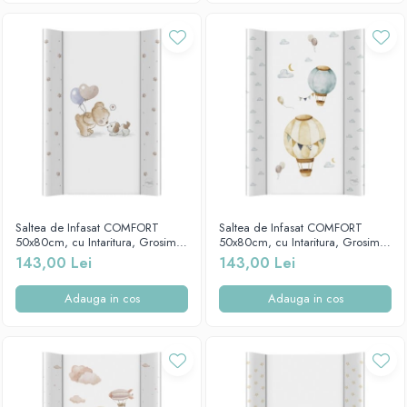
Saltea de Infasat COMFORT
Saltea de Infasat COMFORT
50x80cm, cu Intaritura, Grosime
50x80cm, cu Intaritura, Grosime
3cm, Sistem Anti-Alunecare,
3cm, Sistem Anti-Alunecare,
143,00 Lei
143,00 Lei
Friends Forever 212-000-754
Baloons 212-000-734
Adauga in cos
Adauga in cos