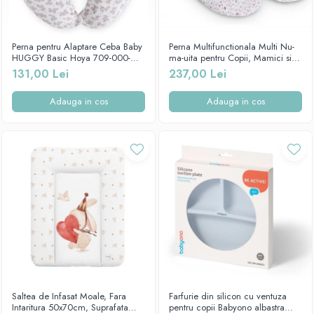
Perna pentru Alaptare Ceba Baby
Perna Multifunctionala Multi Nu-
HUGGY Basic Hoya 709-000-
ma-uita pentru Copii, Mamici si
743
Tatici, Ceba Baby, 741-000-745
131,00 Lei
237,00 Lei
Adauga in cos
Adauga in cos
Saltea de Infasat Moale, Fara
Farfurie din silicon cu ventuza
Intaritura 50x70cm, Suprafata
pentru copii Babyono albastra