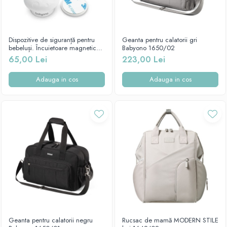
Dispozitive de siguranță pentru
Geanta pentru calatorii gri
bebeluși. Încuietoare magnetică
Babyono 1650/02
pentru mobilă, 4 buc. Babyono
65,00 Lei
223,00 Lei
1577
Adauga in cos
Adauga in cos
Geanta pentru calatorii negru
Rucsac de mamă MODERN STILE