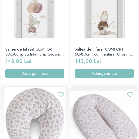
Saltea de Infasat COMFORT
Saltea de Infasat COMFORT
50x80cm, cu Intaritura, Grosime
50x80cm, cu Intaritura, Grosime
3cm, Sistem Anti-Alunecare,
3cm, Sistem Anti-Alunecare,
143,00 Lei
143,00 Lei
Mouse 212-000-727
Dreamer 212-000-728
Adauga in cos
Adauga in cos