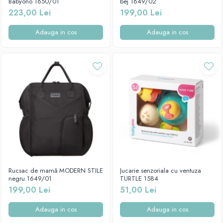
Babyono 1650/01
bej 1649/02
223,00 Lei
199,00 Lei
Adauga in cos
Adauga in cos
Rucsac de mamă MODERN STILE
Jucarie senzoriala cu ventuza
negru 1649/01
TURTLE 1584
199,00 Lei
51,00 Lei
Adauga in cos
Adauga in cos