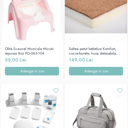
Olita Scaunel Muzicala Micutii
Saltea patut bebelusi Komfort,
Iepurasi Roz PO-065-104
cocos-burete, husa detasabila,
ortopedica, aerisita, 84x50x7 cm,
55,00 Lei
149,00 Lei
Beberoyal SA053
Adauga in cos
Adauga in cos