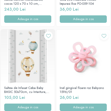
Mese de infasat pliabile
Tampoane postnatale
cocos 120 x 70 x 10 cm,
Iepurasi Roz PO-059-104
Olite tip scaunel simple
Beberoyal, SA054
243,00 Lei
36,00 Lei
Mese de infasat Ultra Light 50x70
Tampoane si protectii silicon
Reductoare antiderapante
cm
pentru san
Adauga in cos
Adauga in cos
Reductoare moi
Patuturi pliabile
Seturi cadite 86 cm
Sisteme de siguranta copii
Seturi cadite 92 cm
Seturi cadite anatomice
Suporti anatomici plastic
Suporti anatomici textili
Suporti metalici cadite
Saltea de Infasat Ceba Baby
Inel gingival floare roz Babyono
BASIC 50x70cm, cu Intaritura,
1596/01
Grosime 2cm, Sistem Anti-
105,00 Lei
26,00 Lei
Alunecare, Baloane 216-000-734
Adauga in cos
Adauga in cos