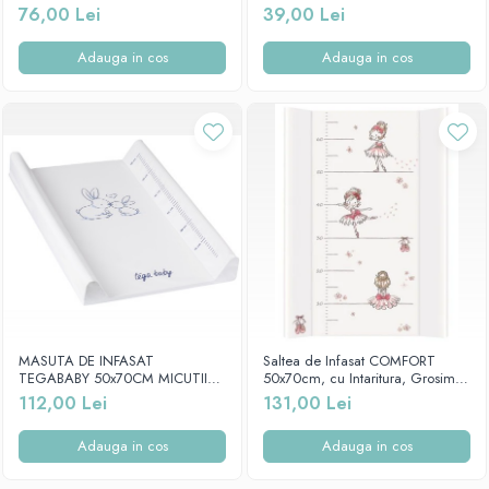
Aderenta, Ceba Baby, Pierrot,
1482/01
76,00 Lei
39,00 Lei
143-000-785
Adauga in cos
Adauga in cos
MASUTA DE INFASAT
Saltea de Infasat COMFORT
TEGABABY 50x70CM MICUTII
50x70cm, cu Intaritura, Grosime
IEPURASI ALB KR-009-103
3cm, Sistem Anti-Alunecare,
112,00 Lei
131,00 Lei
Balerina 203-090-101
Adauga in cos
Adauga in cos