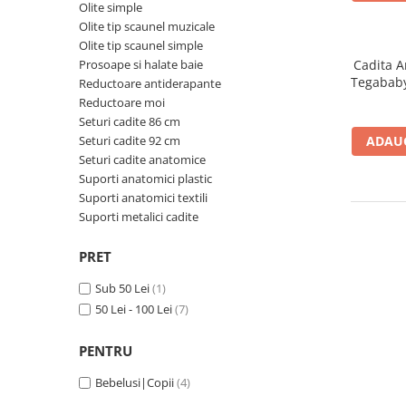
Cadite anatomice
Olite simple
Olite tip scaunel muzicale
Covorase baie
Olite tip scaunel simple
Inaltatoare antiderapante
Prosoape si halate baie
Cadita A
Tegababy
Reductoare antiderapante
Olite antiderapante muzicale
Reductoare moi
Olite antiderapante simple
Seturi cadite 86 cm
Seturi cadite 92 cm
ADAUG
Olite muzicale
Seturi cadite anatomice
Olite simple
Suporti anatomici plastic
Suporti anatomici textili
Olite tip scaunel muzicale
Suporti metalici cadite
Olite tip scaunel simple
PRET
Reductoare antiderapante
Reductoare moi
Sub 50 Lei
(1)
50 Lei - 100 Lei
(7)
Seturi cadite 86 cm
Seturi cadite 92 cm
PENTRU
Seturi cadite anatomice
Bebelusi|Copii
(4)
Suporti anatomici plastic