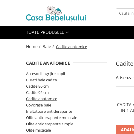
Toate Produsele
Accesorii carucioare copii
TOATE PRODUSELE
Accesorii carucioare
Home /
Baie /
Cadite anatomice
Genti
Aparate de sanatate si ingrijire
Cadite
CADITE ANATOMICE
copii
Cantare bebelusi si copii
Accesorii ingrijire copii
Afiseaza:
Bureti baie cadita
Termometre copii
Cadite 86 cm
Baie
Cadite 92 cm
Accesorii ingrijire copii
Cadite anatomice
CADITA 
Covorase baie
Bureti baie cadita
IN 1 
Inaltatoare antiderapante
TEGA
Cadite 86 cm
Olite antiderapante muzicale
Olite antiderapante simple
Cadite 92 cm
ADAUG
Olite muzicale