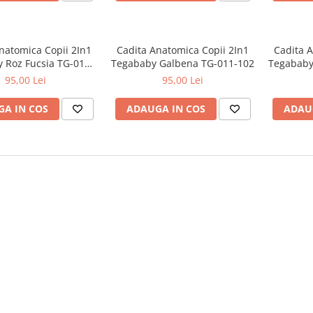
natomica Copii 2In1
Cadita Anatomica Copii 2In1
Cadita A
 Roz Fucsia TG-011-
Tegababy Galbena TG-011-102
Tegababy
145
95,00 Lei
95,00 Lei
A IN COS
ADAUGA IN COS
ADAU