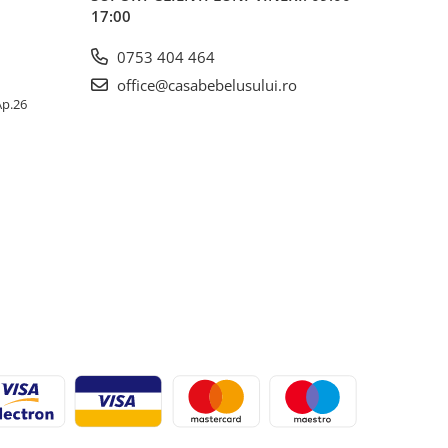
17:00
0753 404 464
office@casabebelusului.ro
 Ap.26