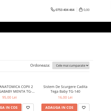
0753 404 464
0,00
Ordoneaza:
ANATOMICA COPII 2
Sistem De Scurgere Cadita
EGABABY MENTA TG-
Tega Baby TG-140
011-105
95,00 Lei
16,00 Lei
GA IN COS
ADAUGA IN COS