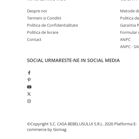
Mese de infasat pliabile
Despre noi
Metode de
Mese de infasat Ultra Light 50x70
Termeni si Conditii
Politica d
cm
Politica de Confidentialitate
Garantia 
Patuturi pliabile
Politica de livrare
Formular 
Contact
ANPC
Sisteme de siguranta copii
ANPC - SA
Igiena si ingrijire copii
Jucarii bebelusi
SOCIAL
URMARESTE-NE IN SOCIAL MEDIA
Carusele patut
Centre de activitati
Jucarii bip-bip si chitaitoare
Jucarii de agatat
Jucarii de atasament
Jucarii de baie
©Copyright S.C. CASA BEBELUSULUI S.R.L. 2026
Platforma E-
Jucarii educative bebe
commerce by Gomag
Jucarii muzicale