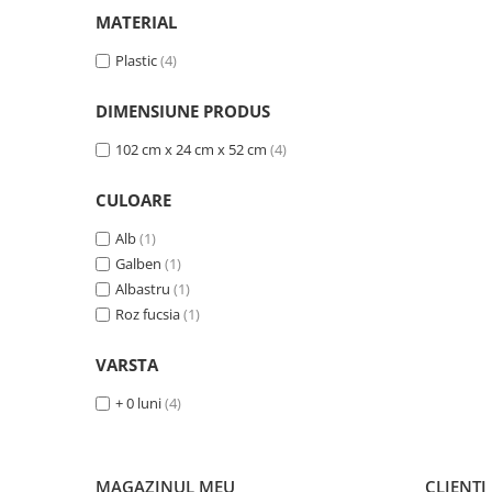
MATERIAL
Suporti anatomici textili
Suporti metalici cadite
Plastic
(4)
Camera copilului
DIMENSIUNE PRODUS
Accesorii patuturi
102 cm x 24 cm x 52 cm
(4)
Fotolii, mese si scaune copii
Leagane copii
CULOARE
Mese de infasat 50 x 70 cm Tega
Alb
(1)
Baby
Galben
(1)
Mese de infasat BASIC 50x70 cm
Albastru
(1)
Mese de infasat capat inchis 50x70
Roz fucsia
(1)
cm
VARSTA
Mese de infasat COMFORT 50x70
cm
+ 0 luni
(4)
Mese de infasat COMFORT 50x80
cm
Mese de infasat moi
MAGAZINUL MEU
CLIENTI