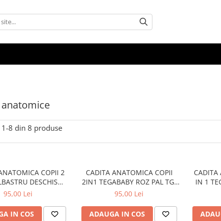
 anatomice
1-
8
din
8
produse
ANATOMICA COPII 2
CADITA ANATOMICA COPII
CADITA 
ALBASTRU DESCHIS
2IN1 TEGABABY ROZ PAL TG-
IN 1 T
BABY TG-011-101
011-104
95,00 Lei
95,00 Lei
A IN COS
ADAUGA IN COS
ADAU