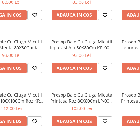
83,00 Lei
83,00 Lei
A IN COS
ADAUGA IN COS
ADAU
aie Cu Gluga Micutii
Prosop Baie Cu Gluga Micutii
Prosop B
 Menta 80X80Cm KR-
Iepurasi Alb 80X80Cm KR-008-
Iepuras
008-105
103
93,00 Lei
93,00 Lei
A IN COS
ADAUGA IN COS
ADAU
aie Cu Gluga Micutii
Prosop Baie Cu Gluga Micuta
Prosop B
 100X100Cm Roz KR-
Printesa Roz 80X80Cm LP-008-
Printesa
008-104
123
112,00 Lei
103,00 Lei
A IN COS
ADAUGA IN COS
ADAU