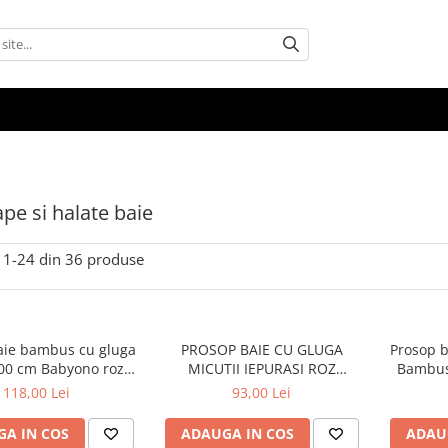
pe si halate baie
1-
24
din
36
produse
aie bambus cu gluga
PROSOP BAIE CU GLUGA
Prosop b
100 cm Babyono roz
MICUTII IEPURASI ROZ
Bambus
1553/01
80x80CM KR-008-104
GRI 34
118,00 Lei
93,00 Lei
Nou-Născ
A IN COS
ADAUGA IN COS
ADAU