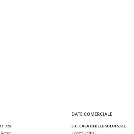
DATE COMERCIALE
 Plata
S.C. CASA BEBELUSULUI S.R.L.
e Retur
J08/1592/2012