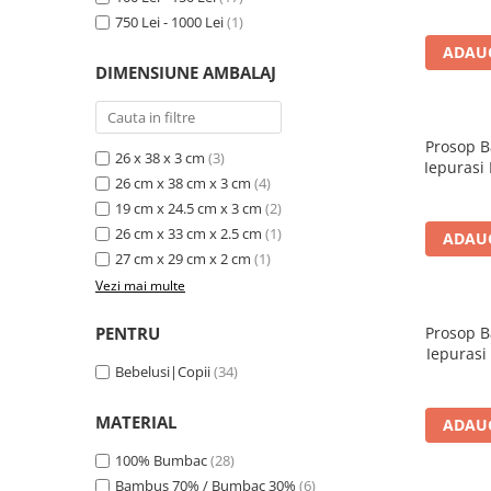
750 Lei - 1000 Lei
(1)
Suporti anatomici textili
ADAUG
Suporti metalici cadite
DIMENSIUNE AMBALAJ
Camera copilului
Accesorii patuturi
Prosop B
Fotolii, mese si scaune copii
26 x 38 x 3 cm
(3)
Iepurasi
26 cm x 38 cm x 3 cm
(4)
Leagane copii
19 cm x 24.5 cm x 3 cm
(2)
Mese de infasat 50 x 70 cm Tega
26 cm x 33 cm x 2.5 cm
(1)
ADAUG
Baby
27 cm x 29 cm x 2 cm
(1)
Mese de infasat BASIC 50x70 cm
Vezi mai multe
Mese de infasat capat inchis 50x70
PENTRU
Prosop B
cm
Iepurasi
Mese de infasat COMFORT 50x70
Bebelusi|Copii
(34)
cm
MATERIAL
Mese de infasat COMFORT 50x80
ADAUG
cm
100% Bumbac
(28)
Mese de infasat moi
Bambus 70% / Bumbac 30%
(6)