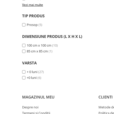
Jucarii pentru dentitie
Vezi mai multe
Jucarii sunatoare
TIP PRODUS
Jucarii de exterior
Prosop
(5)
Triciclete
Jucarii de plus
DIMENSIUNE PRODUS (L X H X L)
La masa
100 cm x 100 cm
(10)
Articole hranire bebelusi
85 cm x 85 cm
(1)
Biberoane, tetine, accesorii
VARSTA
Cani, pahare si accesorii bebe
Incalzitoare si termosuri bebe
+ 0 luni
(27)
+0 luni
(6)
Suzete si accesorii
Saltele, lenjerii de patut si accesorii
Lenjerii si huse patut
MAGAZINUL MEU
CLIENTI
Paturici bebe
Despre noi
Metode de
Perne, pilote si pozitionatoare
Termeni si Conditii
Politica d