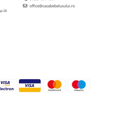
office@casabebelusului.ro
 Ap.26