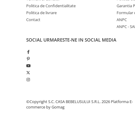
bebe
Politica de Confidentialitate
Garantia 
Saltele copii
Politica de livrare
Formular 
Sanatate si siguranta
Contact
ANPC
ANPC - SA
Aparate aerosoli, aspiratoare
nazale si accesorii
SOCIAL
URMARESTE-NE IN SOCIAL MEDIA
Sarcina
Accesorii alaptare
Centuri abdominale
Marsupii Si Hamuri
Perne de alaptat Duo
Perne de alaptat Huggy
Perne de alaptat Mini
©Copyright S.C. CASA BEBELUSULUI S.R.L. 2026
Platforma E-
Perne de alaptat Multi
commerce by Gomag
Perne postnatale
Pompe san
Recipiente pentru lapte