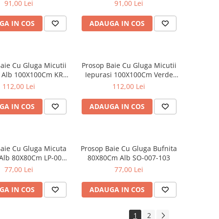
MS-014-118
100X100Cm MS-015-118
91,00 Lei
91,00 Lei
GA IN COS
ADAUGA IN COS
aie Cu Gluga Micutii
Prosop Baie Cu Gluga Micutii
i Alb 100X100Cm KR-
Iepurasi 100X100Cm Verde
008-103
KR-008-105
112,00 Lei
112,00 Lei
GA IN COS
ADAUGA IN COS
aie Cu Gluga Micuta
Prosop Baie Cu Gluga Bufnita
 Alb 80X80Cm LP-008-
80X80Cm Alb SO-007-103
103
77,00 Lei
77,00 Lei
GA IN COS
ADAUGA IN COS
1
2