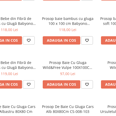
 Bebe din Fibră de
Prosop baie bambus cu gluga
Prosop b
 cu Glugă Babyono
100 x 100 cm Babyono
soft 10
Z 346/04 |
albastru 1553/02
118,00 Lei
118,00 Lei
Baita Nou-Născut și
Copii
A IN COS
ADAUGA IN COS
ADAU
 Bebe din Fibră de
Prosop Baie Cu Gluga
Pros
 cu Glugă Babyono
Wild&Free Vulpe 100X100Cm
Wil
Prosop Băiță Nou-
DZ-008-100X100-103V
100X100
119,00 Lei
97,00 Lei
și Copii 100x100 cm
A IN COS
ADAUGA IN COS
ADAU
e Baie Cu Gluga Cars
Prosop De Baie Cu Gluga Cars
Pros
Albastru 80X80 Cm
Alb 80X80Cm CS-008-103
Ursuletu