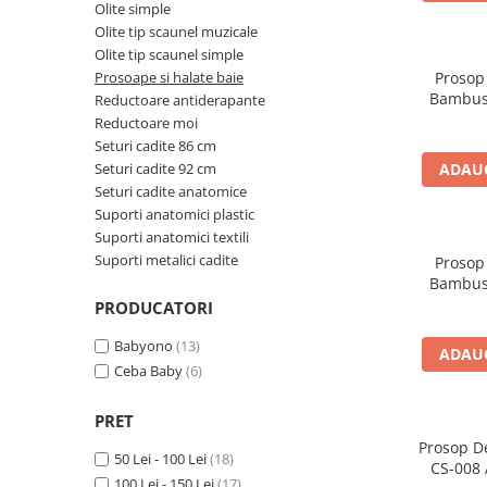
Cadite anatomice
Olite simple
Olite tip scaunel muzicale
Covorase baie
Olite tip scaunel simple
Inaltatoare antiderapante
Prosoape si halate baie
Prosop
Bambus
Reductoare antiderapante
Olite antiderapante muzicale
100x100 cm RO
Reductoare moi
Prosop 
Olite antiderapante simple
Seturi cadite 86 cm
Seturi cadite 92 cm
ADAUG
Olite muzicale
Seturi cadite anatomice
Olite simple
Suporti anatomici plastic
Suporti anatomici textili
Olite tip scaunel muzicale
Suporti metalici cadite
Prosop
Olite tip scaunel simple
Bambus
GRI | 
PRODUCATORI
Reductoare antiderapante
Născut 
Reductoare moi
Babyono
(13)
ADAUG
Ceba Baby
(6)
Seturi cadite 86 cm
Seturi cadite 92 cm
PRET
Seturi cadite anatomice
Prosop D
50 Lei - 100 Lei
(18)
CS-008 
Suporti anatomici plastic
100 Lei - 150 Lei
(17)