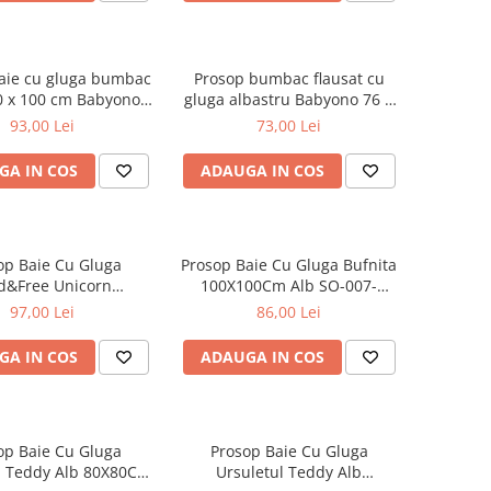
aie cu gluga bumbac
Prosop bumbac flausat cu
0 x 100 cm Babyono
gluga albastru Babyono 76 X
Roz 1552/01
76 cm 141/09
93,00 Lei
73,00 Lei
GA IN COS
ADAUGA IN COS
op Baie Cu Gluga
Prosop Baie Cu Gluga Bufnita
d&Free Unicorn
100X100Cm Alb SO-007-
Cm DZ-008-100X100-
100X100-103
97,00 Lei
86,00 Lei
103U
GA IN COS
ADAUGA IN COS
op Baie Cu Gluga
Prosop Baie Cu Gluga
l Teddy Alb 80X80Cm
Ursuletul Teddy Alb