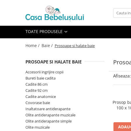
Toate Produsele
Accesorii carucioare copii
TOATE PRODUSELE
Accesorii carucioare
Home /
Baie /
Prosoape si halate baie
Genti
Aparate de sanatate si ingrijire
Prosoa
PROSOAPE SI HALATE BAIE
copii
Cantare bebelusi si copii
Accesorii ingrijire copii
Afiseaza:
Bureti baie cadita
Termometre copii
Cadite 86 cm
Baie
Cadite 92 cm
Accesorii ingrijire copii
Cadite anatomice
Prosop b
Covorase baie
Bureti baie cadita
100 x 
Inaltatoare antiderapante
Cadite 86 cm
Olite antiderapante muzicale
Olite antiderapante simple
Cadite 92 cm
ADAUG
Olite muzicale