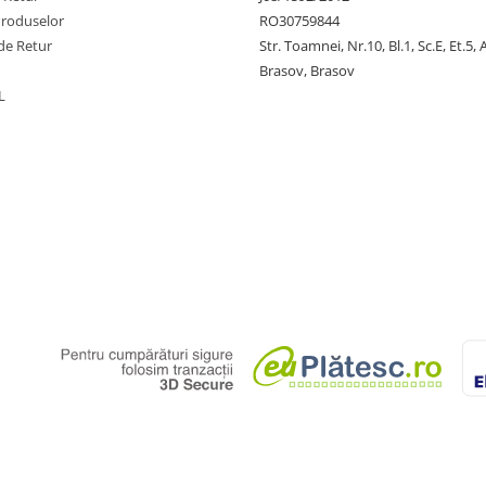
Produselor
RO30759844
de Retur
Str. Toamnei, Nr.10, Bl.1, Sc.E, Et.5,
Brasov, Brasov
L