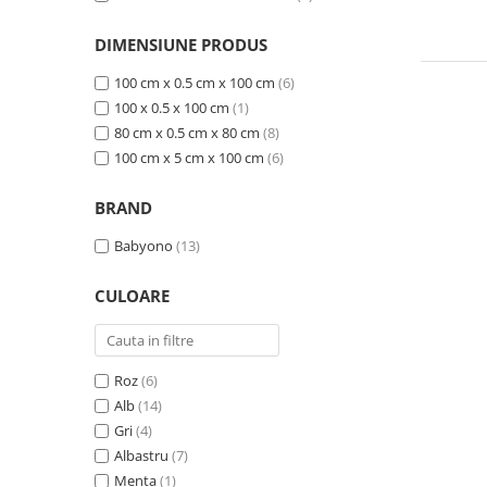
Mese de infasat pliabile
DIMENSIUNE PRODUS
Mese de infasat Ultra Light 50x70
cm
100 cm x 0.5 cm x 100 cm
(6)
100 x 0.5 x 100 cm
(1)
Patuturi pliabile
80 cm x 0.5 cm x 80 cm
(8)
Sisteme de siguranta copii
100 cm x 5 cm x 100 cm
(6)
Igiena si ingrijire copii
BRAND
Jucarii bebelusi
Carusele patut
Babyono
(13)
Centre de activitati
CULOARE
Jucarii bip-bip si chitaitoare
Jucarii de agatat
Jucarii de atasament
Roz
(6)
Jucarii de baie
Alb
(14)
Gri
(4)
Jucarii educative bebe
Albastru
(7)
Jucarii muzicale
Menta
(1)