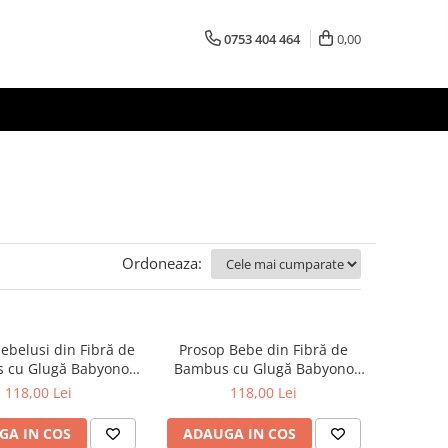
0753 404 464
0,00
Ordoneaza:
ebelusi din Fibră de
Prosop Bebe din Fibră de
 cu Glugă Babyono
Bambus cu Glugă Babyono
6/06 | Prosop Băiță
Albastru 346/05 | Prosop
118,00 Lei
118,00 Lei
ut și Copii 100x100
Băiță Nou-Născut și Copii
cm
100x100 cm
GA IN COS
ADAUGA IN COS