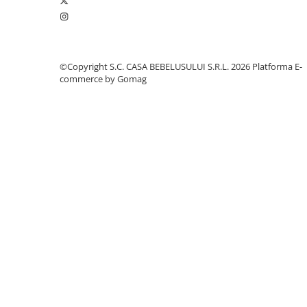
bebe
Saltele copii
Sanatate si siguranta
Aparate aerosoli, aspiratoare
©Copyright S.C. CASA BEBELUSULUI S.R.L. 2026
Platforma E-
nazale si accesorii
commerce by Gomag
Sarcina
Accesorii alaptare
Centuri abdominale
Marsupii Si Hamuri
Perne de alaptat Duo
Perne de alaptat Huggy
Perne de alaptat Mini
Perne de alaptat Multi
Perne postnatale
Pompe san
Recipiente pentru lapte