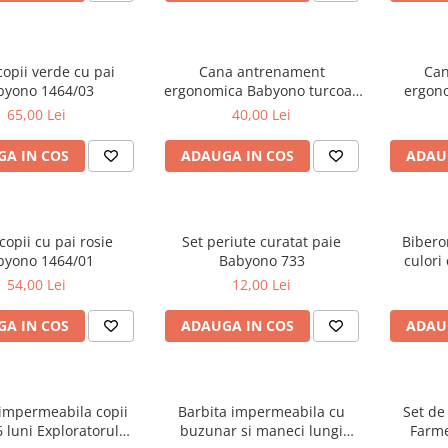
opii verde cu pai
Cana antrenament
Can
byono 1464/03
ergonomica Babyono turcoaz
ergon
1463/06
65,00 Lei
40,00 Lei
A IN COS
ADAUGA IN COS
ADAU
copii cu pai rosie
Set periute curatat paie
Biberon
byono 1464/01
Babyono 733
culori
54,00 Lei
12,00 Lei
A IN COS
ADAUGA IN COS
ADAU
 impermeabila copii
Barbita impermeabila cu
Set de
6 luni Exploratorul
buzunar si maneci lungi
Farme