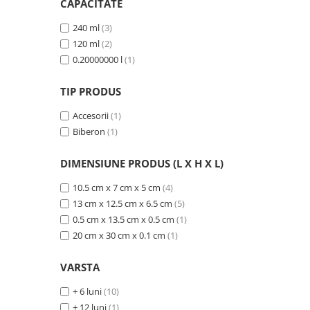
CAPACITATE
Mese de infasat pliabile
240 ml
(3)
Mese de infasat Ultra Light 50x70
120 ml
(2)
cm
0.20000000 l
(1)
Patuturi pliabile
TIP PRODUS
Sisteme de siguranta copii
Igiena si ingrijire copii
Accesorii
(1)
Biberon
(1)
Jucarii bebelusi
Carusele patut
DIMENSIUNE PRODUS (L X H X L)
Centre de activitati
10.5 cm x 7 cm x 5 cm
(4)
Jucarii bip-bip si chitaitoare
13 cm x 12.5 cm x 6.5 cm
(5)
Jucarii de agatat
0.5 cm x 13.5 cm x 0.5 cm
(1)
20 cm x 30 cm x 0.1 cm
(1)
Jucarii de atasament
Jucarii de baie
VARSTA
Jucarii educative bebe
+ 6 luni
(10)
Jucarii muzicale
+ 12 luni
(1)