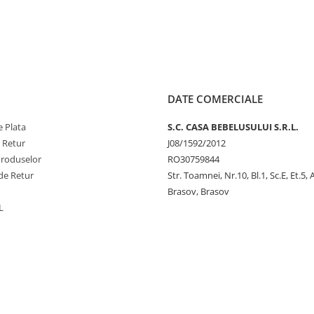
DATE COMERCIALE
 Plata
S.C. CASA BEBELUSULUI S.R.L.
e Retur
J08/1592/2012
Produselor
RO30759844
de Retur
Str. Toamnei, Nr.10, Bl.1, Sc.E, Et.5,
Brasov, Brasov
L