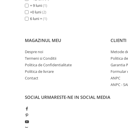
Jucarii pentru dentitie
+ 9 luni
(1)
+0 luni
(2)
Jucarii sunatoare
6 luni +
(1)
Jucarii de exterior
Triciclete
Jucarii de plus
MAGAZINUL MEU
CLIENTI
La masa
Despre noi
Metode de
Articole hranire bebelusi
Termeni si Conditii
Politica d
Biberoane, tetine, accesorii
Politica de Confidentialitate
Garantia 
Cani, pahare si accesorii bebe
Politica de livrare
Formular 
Contact
ANPC
Incalzitoare si termosuri bebe
ANPC - SA
Suzete si accesorii
SOCIAL
URMARESTE-NE IN SOCIAL MEDIA
Saltele, lenjerii de patut si accesorii
Lenjerii si huse patut
Paturici bebe
Perne, pilote si pozitionatoare