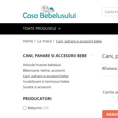
Toate Produsele
Accesorii carucioare copii
TOATE PRODUSELE
Accesorii carucioare
Home /
La masa /
Cani, pahare si accesorii bebe
Genti
Aparate de sanatate si ingrijire
Cani, 
CANI, PAHARE SI ACCESORII BEBE
copii
Cantare bebelusi si copii
Articole hranire bebelusi
Afiseaza:
Biberoane, tetine, accesorii
Termometre copii
Cani, pahare si accesorii bebe
Baie
Incalzitoare si termosuri bebe
Accesorii ingrijire copii
Suzete si accesorii
Canita a
Bureti baie cadita
PRODUCATORI
Cadite 86 cm
Babyono
(15)
Cadite 92 cm
ADAUG