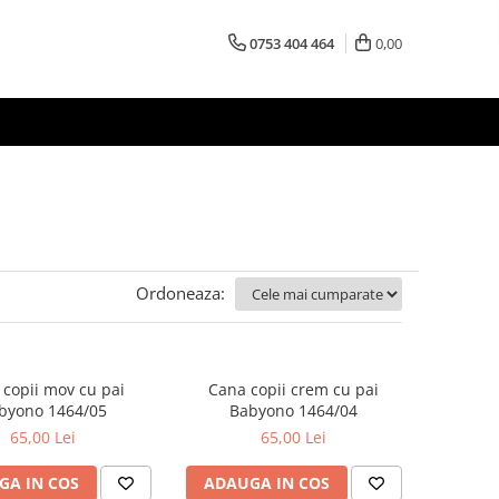
0753 404 464
0,00
Ordoneaza:
copii mov cu pai
Cana copii crem cu pai
byono 1464/05
Babyono 1464/04
65,00 Lei
65,00 Lei
GA IN COS
ADAUGA IN COS