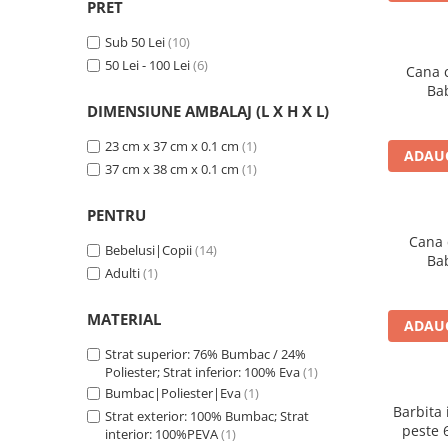
Cadite anatomice
PRET
Covorase baie
Sub 50 Lei
(10)
50 Lei - 100 Lei
(6)
Inaltatoare antiderapante
Cana c
Ba
Olite antiderapante muzicale
DIMENSIUNE AMBALAJ (L X H X L)
Olite antiderapante simple
23 cm x 37 cm x 0.1 cm
(1)
ADAUG
Olite muzicale
37 cm x 38 cm x 0.1 cm
(1)
Olite simple
PENTRU
Olite tip scaunel muzicale
Cana 
Bebelusi|Copii
(14)
Olite tip scaunel simple
Ba
Adulti
(1)
Reductoare antiderapante
Reductoare moi
MATERIAL
ADAUG
Seturi cadite 86 cm
Strat superior: 76% Bumbac / 24%
Poliester; Strat inferior: 100% Eva
(1)
Seturi cadite 92 cm
Bumbac|Poliester|Eva
(1)
Seturi cadite anatomice
Barbita
Strat exterior: 100% Bumbac; Strat
peste 
interior: 100%PEVA
(1)
Suporti anatomici plastic