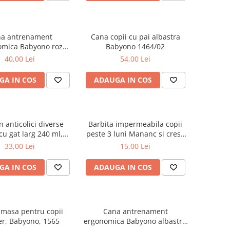
a antrenament
Cana copii cu pai albastra
omica Babyono roz
Babyono 1464/02
1463/04
40,00 Lei
54,00 Lei
GA IN COS
ADAUGA IN COS
 anticolici diverse
Barbita impermeabila copii
 cu gat larg 240 ml,
peste 3 luni Mananc si cresc
Babyono, 403
Babyono 831
33,00 Lei
15,00 Lei
GA IN COS
ADAUGA IN COS
 masa pentru copii
Cana antrenament
r, Babyono, 1565
ergonomica Babyono albastru