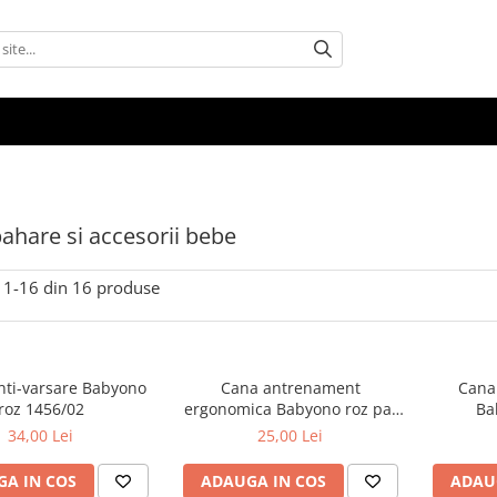
pahare si accesorii bebe
1-
16
din
16
produse
nti-varsare Babyono
Cana antrenament
Cana 
roz 1456/02
ergonomica Babyono roz pal
Ba
1463/07
34,00 Lei
25,00 Lei
A IN COS
ADAUGA IN COS
ADAU