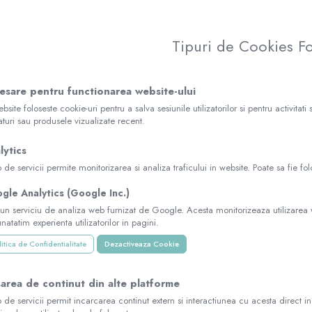
Tipuri de Cookies Fo
esare pentru functionarea website-ului
bsite foloseste cookie-uri pentru a salva sesiunile utilizatorilor si pentru activita
uri sau produsele vizualizate recent.
lytics
p de servicii permite monitorizarea si analiza traficului in website. Poate sa fie fo
gle Analytics (Google Inc.)
 un serviciu de analiza web furnizat de Google. Acesta monitorizeaza utilizarea w
natatim experienta utilizatorilor in pagini.
itica de Confidentialitate
Dezactiveaza Cookie
sarea de continut din alte platforme
p de servicii permit incarcarea continut extern si interactiunea cu acesta direct i