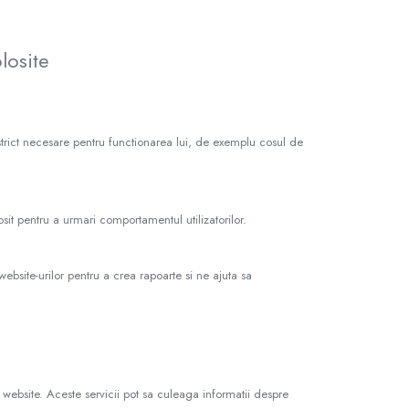
losite
ti strict necesare pentru functionarea lui, de exemplu cosul de
losit pentru a urmari comportamentul utilizatorilor.
ebsite-urilor pentru a crea rapoarte si ne ajuta sa
n website. Aceste servicii pot sa culeaga informatii despre