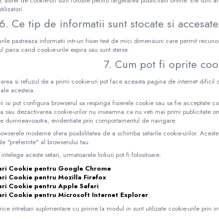
, astfel de cookie-uri sunt folosite pentru targetarea publicitatii online. Ele sunt
ilizatori.
6. Ce tip de informatii sunt stocate si accesat
rile pastreaza informatii intr-un fisier text de mici dimensiuni care permit recu
l pana cand cookie-urile expira sau sunt sterse.
7. Cum pot fi oprite coo
area si refuzul de a primi cookie-uri pot face aceasta pagina de internet dificil de
e ale acesteia.
orii isi pot configura browserul sa respinga fisierele cookie sau sa fie acceptate
a sau dezactivarea cookie-urilor nu inseamna ca nu veti mai primi publicitate onl
ele dumneavoastra, evidentiate prin comportamentul de navigare.
owserele moderne ofera posibilitatea de a schimba setarile cookie-urilor. Aceste s
e "preferinte" al browserului tau.
 intelege aceste setari, urmatoarele linkuri pot fi folositoare:
ari Cookie pentru Google Chrome
ari Cookie pentru Mozilla Firefox
ari Cookie pentru Apple Safari
ari Cookie pentru Microsoft Internet Explorer
rice intrebari suplimentare cu privire la modul in sunt utilizate cookie-urile prin