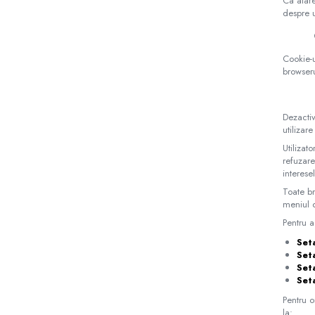
Ca atare
despre ut
Jucarii sunatoare
Jucarii de exterior
Cookie-u
Triciclete
browseru
Jucarii de plus
La masa
Dezactiv
Articole hranire bebelusi
utilizar
Biberoane, tetine, accesorii
Utilizat
refuzare
Cani, pahare si accesorii bebe
interes
Incalzitoare si termosuri bebe
Toate br
meniul d
Suzete si accesorii
Pentru a
Saltele, lenjerii de patut si accesorii
Set
Lenjerii si huse patut
Set
Paturici bebe
Set
Set
Perne, pilote si pozitionatoare
Pentru o
bebe
la: