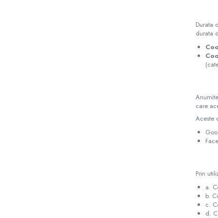
Suporti anatomici textili
Suporti metalici cadite
Durata d
Camera copilului
durata d
Accesorii patuturi
Coo
Coo
Fotolii, mese si scaune copii
(cat
Leagane copii
Mese de infasat 50 x 70 cm Tega
Anumite 
Baby
care ace
Mese de infasat BASIC 50x70 cm
Aceste c
Mese de infasat capat inchis 50x70
Goog
cm
Face
Mese de infasat COMFORT 50x70
cm
Prin uti
Mese de infasat COMFORT 50x80
a. C
cm
b. Co
Mese de infasat moi
c. C
d. C