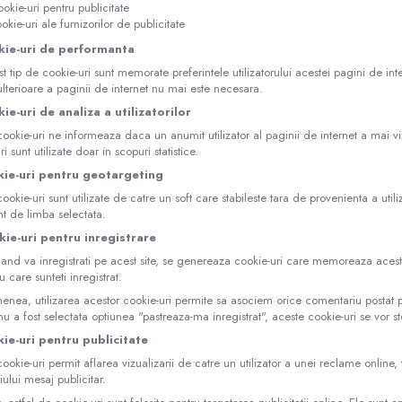
ookie-uri pentru publicitate
okie-uri ale furnizorilor de publicitate
kie-uri de performanta
st tip de cookie-uri sunt memorate preferintele utilizatorului acestei pagini de inte
i ulterioare a paginii de internet nu mai este necesara.
ie-uri de analiza a utilizatorilor
ookie-uri ne informeaza daca un anumit utilizator al paginii de internet a mai viz
i sunt utilizate doar in scopuri statistice.
kie-uri pentru geotargeting
ookie-uri sunt utilizate de catre un soft care stabileste tara de provenienta a utili
nt de limba selectata.
kie-uri pentru inregistrare
and va inregistrati pe acest site, se genereaza cookie-uri care memoreaza acest 
u care sunteti inregistrat.
nea, utilizarea acestor cookie-uri permite sa asociem orice comentariu postat pe
nu a fost selectata optiunea "pastreaza-ma inregistrat", aceste cookie-uri se vor 
kie-uri pentru publicitate
ookie-uri permit aflarea vizualizarii de catre un utilizator a unei reclame online, 
iului mesaj publicitar.