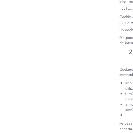
intermed
Covorase baie
Cookie-u
Inaltatoare antiderapante
Cookie-u
nu vor a
Olite antiderapante muzicale
Un cooki
Olite antiderapante simple
Din punc
Olite muzicale
de inter
2
Olite simple
Olite tip scaunel muzicale
Olite tip scaunel simple
Cookie-u
interesu
Reductoare antiderapante
imbun
Reductoare moi
utili
furn
Seturi cadite 86 cm
de i
anti
Seturi cadite 92 cm
serv
Seturi cadite anatomice
Pe baza 
Suporti anatomici plastic
aceasta 