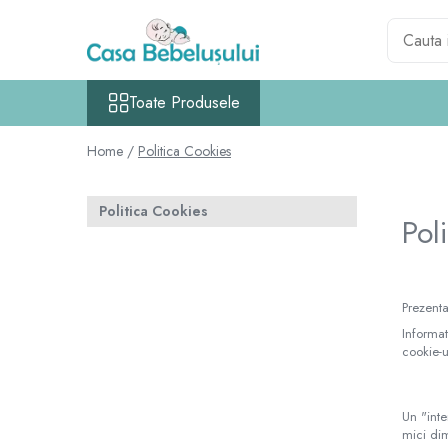
Toate Produsele
Toate Produsele
Accesorii carucioare copii
Accesorii carucioare
Home /
Politica Cookies
Genti
Aparate de sanatate si ingrijire copii
Politica Cookies
Pol
Cantare bebelusi si copii
Termometre copii
Baie
Prezenta
Accesorii ingrijire copii
Informat
Bureti baie cadita
cookie-u
Cadite 86 cm
Cadite 92 cm
Un "inte
Cadite anatomice
mici dim