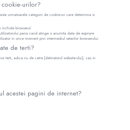
 cookie-urilor?
Exista urmatoarele categorii de cookie-uri care determina si
si inchide browserul.
utilizatorului pana cand atinge o anumita data de expirare
ilizator in orice moment prin intermediul setarilor browserului.
ate de terti?
r terti, adica nu de catre [detinatorul website-ului], caz in
ul acestei pagini de internet?