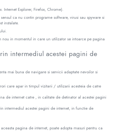
. Internet Explorer, Firefox, Chrome).
 sensul ca nu contin programe software, virusi sau spyware si
t instalate.
lui.
n nou in momentul in care un utilizator se intoarce pe pagina
prin intermediul acestei pagini de
rienta mai buna de navigare si servicii adaptate nevoilor si
ori care apar in timpul vizitarii / utilizarii acesteia de catre
na de internet catre , in calitate de detinator al acestei pagini
prin intermediul acestei pagini de internet, in functie de
za aceasta pagina de internet, poate adopta masuri pentru ca