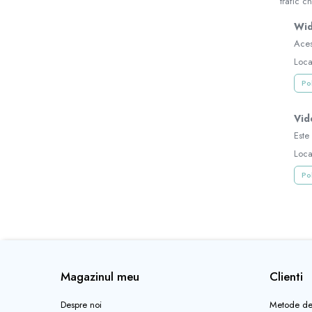
trafic ch
Sutiene pentru alaptat, Topuri
modelatoare si Pijamale de alaptat
Wid
Tampoane postnatale
Aces
Loca
Tampoane si protectii silicon
pentru san
Pol
Scutece bebe
Scutece
Vid
Este
Loca
Pol
Magazinul meu
Clienti
Despre noi
Metode de