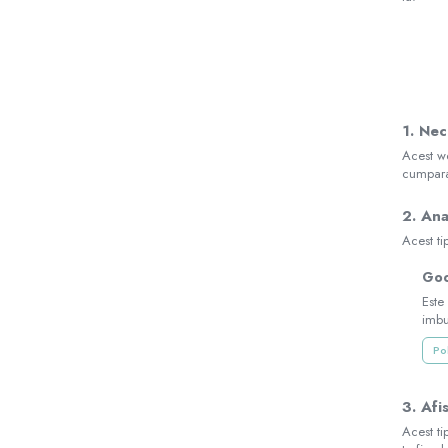
Saltele copii
Sanatate si siguranta
Aparate aerosoli, aspiratoare
nazale si accesorii
Sarcina
1. Nec
Accesorii alaptare
Acest we
cumparat
Centuri abdominale
Marsupii Si Hamuri
2. Ana
Acest ti
Perne de alaptat Duo
Perne de alaptat Huggy
Goo
Este
Perne de alaptat Mini
imbu
Perne de alaptat Multi
Pol
Perne postnatale
Pompe san
3. Afi
Recipiente pentru lapte
Acest ti