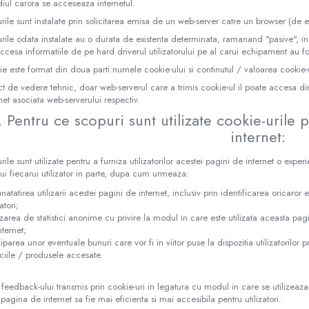
iul carora se acceseaza internetul.
rile sunt instalate prin solicitarea emisa de un web-server catre un browser (de ex
rile odata instalate au o durata de existenta determinata, ramanand "pasive", in
ccesa informatiile de pe hard driverul utilizatorului pe al carui echipament au fos
e este format din doua parti:numele cookie-ului si continutul / valoarea cookie-u
t de vedere tehnic, doar web-serverul care a trimis cookie-ul il poate accesa di
net asociata web-serverului respectiv.
. Pentru ce scopuri sunt utilizate cookie-urile 
internet:
rile sunt utilizate pentru a furniza utilizatorilor acestei pagini de internet o expe
lui fiecarui utilizator in parte, dupa cum urmeaza:
atatirea utilizarii acestei pagini de internet, inclusiv prin identificarea oricaror er
zatori;
izarea de statistici anonime cu privire la modul in care este utilizata aceasta pagi
nternet;
ciparea unor eventuale bunuri care vor fi in viitor puse la dispozitia utilizatorilor 
iciile / produsele accesate.
feedback-ului transmis prin cookie-uri in legatura cu modul in care se utilizea
pagina de internet sa fie mai eficienta si mai accesibila pentru utilizatori.