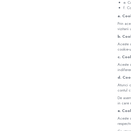
Mese de infasat pliabile
e. C
f. Co
Mese de infasat Ultra Light 50x70
cm
a. Coo
Prin ace
Patuturi pliabile
vizitari
Sisteme de siguranta copii
b. Cook
Igiena si ingrijire copii
Aceste c
cookie-ur
Jucarii bebelusi
c. Coo
Carusele patut
Aceste c
Centre de activitati
indifere
Jucarii bip-bip si chitaitoare
d. Coo
Jucarii de agatat
Atunci c
contul c
Jucarii de atasament
De aseme
Jucarii de baie
in care 
e. Coo
Jucarii educative bebe
Aceste c
Jucarii muzicale
respectv
Jucarii pentru dentitie