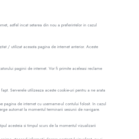
rnet, astfel incat setarea din nou a preferintelor in cazul
itat / utilizat aceasta pagina de internet anterior. Aceste
zatorului paginii de internet. Vor fi primite aceleasi reclame
fapt. Serverele utilizeaza aceste cookie-uri pentru a ne arata
 pagina de internet cu username-ul contului folosit. In cazul
sterge automat la momentul terminarii sesiunii de navigare.
tipul acesteia si timpul scurs de la momentul vizualizarii