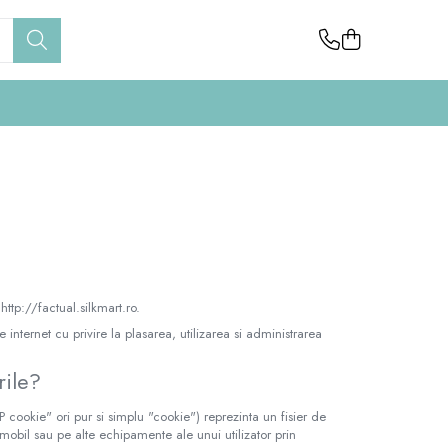
 http://factual.silkmart.ro.
 internet cu privire la plasarea, utilizarea si administrarea
rile?
ookie" ori pur si simplu "cookie") reprezinta un fisier de
mobil sau pe alte echipamente ale unui utilizator prin