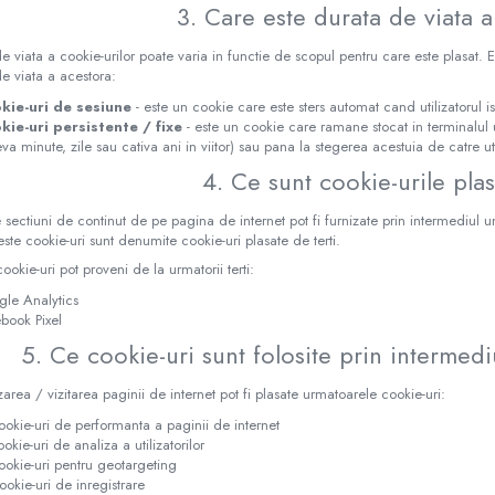
3. Care este durata de viata a
e viata a cookie-urilor poate varia in functie de scopul pentru care este plasat. 
e viata a acestora:
kie-uri de sesiune
- este un cookie care este sters automat cand utilizatorul i
kie-uri persistente / fixe
- este un cookie care ramane stocat in terminalul 
eva minute, zile sau cativa ani in viitor) sau pana la stegerea acestuia de catre ut
4. Ce sunt cookie-urile plas
sectiuni de continut de pe pagina de internet pot fi furnizate prin intermediul uno
ste cookie-uri sunt denumite cookie-uri plasate de terti.
ookie-uri pot proveni de la urmatorii terti:
le Analytics
book Pixel
5. Ce cookie-uri sunt folosite prin intermedi
lizarea / vizitarea paginii de internet pot fi plasate urmatoarele cookie-uri:
ookie-uri de performanta a paginii de internet
okie-uri de analiza a utilizatorilor
ookie-uri pentru geotargeting
ookie-uri de inregistrare