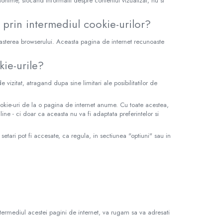
 anonime, stocand informatii despre contentul vizualizat, nu si
e prin intermediul cookie-urilor?
noasterea browserului. Aceasta pagina de internet recunoaste
kie-urile?
 vizitat, atragand dupa sine limitari ale posibilitatilor de
 cookie-uri de la o pagina de internet anume. Cu toate acestea,
ine - ci doar ca aceasta nu va fi adaptata preferintelor si
etari pot fi accesate, ca regula, in sectiunea "optiuni" sau in
 intermediul acestei pagini de internet, va rugam sa va adresati