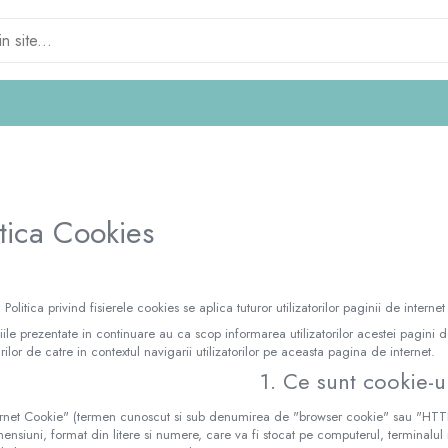
itica Cookies
 Politica privind fisierele cookies se aplica tuturor utilizatorilor paginii de internet
iile prezentate in continuare au ca scop informarea utilizatorilor acestei pagini de
rilor de catre in contextul navigarii utilizatorilor pe aceasta pagina de internet.
1. Ce sunt cookie-u
rnet Cookie" (termen cunoscut si sub denumirea de "browser cookie" sau "HTTP c
ensiuni, format din litere si numere, care va fi stocat pe computerul, terminalul 