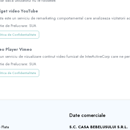
iar daca utilizatorul nu le foloseste.
get video YouTube
ta este un serviciu de remarketing comportamental care analizeaza vizitatorii ac
tie de Prelucrare: SUA
itica de Confidentialitate
eo Player Vimeo
 un serviciu de vizualizare continut video furnizat de InterActiveCorp care ne p
tie de Prelucrare: SUA
itica de Confidentialitate
Date comerciale
 Plata
S.C. CASA BEBELUSULUI S.R.L.