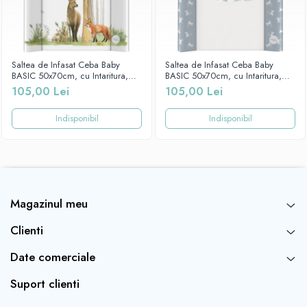
Saltea de Infasat Ceba Baby
Saltea de Infasat Ceba Baby
BASIC 50x70cm, cu Intaritura,
BASIC 50x70cm, cu Intaritura,
Grosime 2cm, Sistem Anti-
Grosime 2cm, Sistem Anti-
105,00 Lei
105,00 Lei
Alunecare, Forest Dream 216-
Alunecare, Prieteni buni 216-000-
000-724
730
Indisponibil
Indisponibil
Magazinul meu
Clienti
Date comerciale
Suport clienti