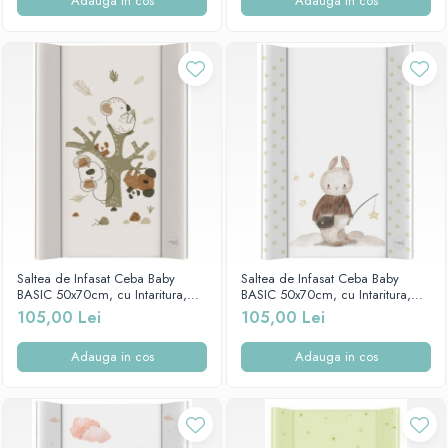
Adauga in cos
Adauga in cos
Saltea de Infasat Ceba Baby
Saltea de Infasat Ceba Baby
BASIC 50x70cm, cu Intaritura,
BASIC 50x70cm, cu Intaritura,
Grosime 2cm, Sistem Anti-
Grosime 2cm, Sistem Anti-
105,00 Lei
105,00 Lei
Alunecare, Ursuletul Koala 216-
Alunecare, Iepurasul Pescar 216-
000-729
000-728
Adauga in cos
Adauga in cos