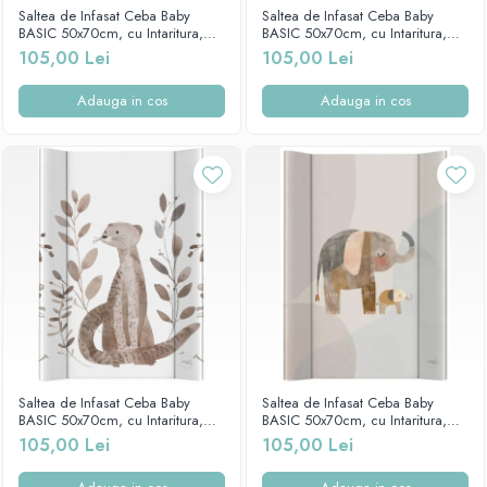
Mese de infasat pliabile
Tampoane postnatale
Saltea de Infasat Ceba Baby
Saltea de Infasat Ceba Baby
Olite tip scaunel simple
BASIC 50x70cm, cu Intaritura,
BASIC 50x70cm, cu Intaritura,
Mese de infasat Ultra Light 50x70
Tampoane si protectii silicon
Grosime 2cm, Sistem Anti-
Grosime 2cm, Sistem Anti-
105,00 Lei
105,00 Lei
Reductoare antiderapante
cm
pentru san
Alunecare, Baloane 216-000-734
Alunecare, Clever Otter 216-000-
787
Reductoare moi
Patuturi pliabile
Adauga in cos
Adauga in cos
Seturi cadite 86 cm
Sisteme de siguranta copii
Seturi cadite 92 cm
Seturi cadite anatomice
Suporti anatomici plastic
Suporti anatomici textili
Suporti metalici cadite
Saltea de Infasat Ceba Baby
Saltea de Infasat Ceba Baby
BASIC 50x70cm, cu Intaritura,
BASIC 50x70cm, cu Intaritura,
Grosime 2cm, Sistem Anti-
Grosime 2cm, Sistem Anti-
105,00 Lei
105,00 Lei
Alunecare, Clever Otter 216-000-
Alunecare, Ursuletul Koala 216-
786
000-781