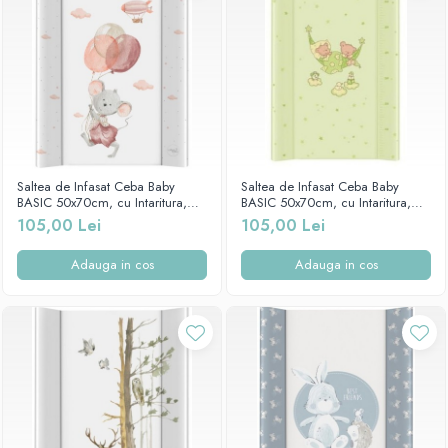
Saltea de Infasat Ceba Baby
Saltea de Infasat Ceba Baby
BASIC 50x70cm, cu Intaritura,
BASIC 50x70cm, cu Intaritura,
Grosime 2cm, Sistem Anti-
Grosime 2cm, Sistem Anti-
105,00 Lei
105,00 Lei
Alunecare, Soricelul vesel 216-
Alunecare, Hamac Verde
000-727
Adauga in cos
Adauga in cos