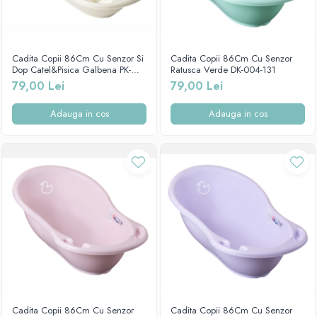
Cadita Copii 86Cm Cu Senzor Si
Cadita Copii 86Cm Cu Senzor
Dop Catel&Pisica Galbena PK-
Ratusca Verde DK-004-131
004-102
79,00 Lei
79,00 Lei
Adauga in cos
Adauga in cos
Cadita Copii 86Cm Cu Senzor
Cadita Copii 86Cm Cu Senzor