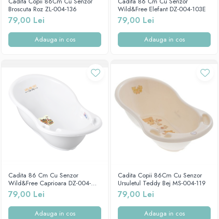
Cadita Copii 86Cm Cu Senzor
Cadita 86 Cm Cu Senzor
Broscuta Roz ZL-004-136
Wild&Free Elefant DZ-004-103E
79,00 Lei
79,00 Lei
Adauga in cos
Adauga in cos
Cadita 86 Cm Cu Senzor
Cadita Copii 86Cm Cu Senzor
Wild&Free Caprioara DZ-004-
Ursuletul Teddy Bej MS-004-119
103C
79,00 Lei
79,00 Lei
Adauga in cos
Adauga in cos