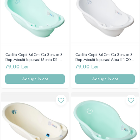
Cadita Copii 86Cm Cu Senzor Si
Cadita Copii 86Cm Cu Senzor Si
Dop Micutii Iepurasi Menta KR-
Dop Micutii Iepurasi Alba KR-004-
004-105
103
79,00 Lei
79,00 Lei
Adauga in cos
Adauga in cos