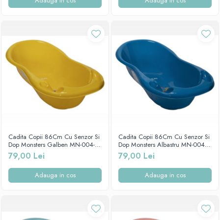
Adauga in cos
Adauga in cos
Cadita Copii 86Cm Cu Senzor Si
Cadita Copii 86Cm Cu Senzor Si
Dop Monsters Galben MN-004-
Dop Monsters Albastru MN-004-
124
126
79,00 Lei
79,00 Lei
Adauga in cos
Adauga in cos