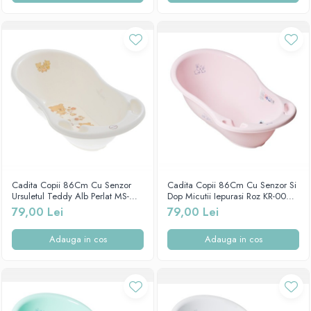
Cadita Copii 86Cm Cu Senzor
Cadita Copii 86Cm Cu Senzor Si
Ursuletul Teddy Alb Perlat MS-
Dop Micutii Iepurasi Roz KR-004-
004-118
104
79,00 Lei
79,00 Lei
Adauga in cos
Adauga in cos