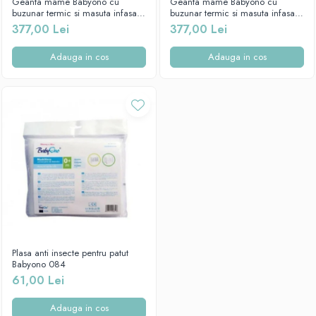
Geanta mame Babyono cu
Geanta mame Babyono cu
buzunar termic si masuta infasat
buzunar termic si masuta infasat
pliabila, "UNIQUE"-1502/02
pliabila, "UNIQUE"-1502/01
377,00 Lei
377,00 Lei
Adauga in cos
Adauga in cos
Plasa anti insecte pentru patut
Babyono 084
61,00 Lei
Adauga in cos