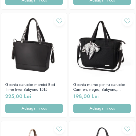
Adauga in cos
Adauga in cos
Geanta carucior mamici Best
Geanta mame pentru carucior
Time Ever Babyono 1515
Carmen, negru, Babyono,
1571/01
225,00 Lei
198,00 Lei
Adauga in cos
Adauga in cos