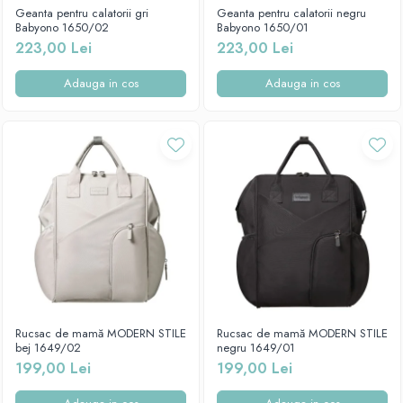
Mese de infasat pliabile
Tampoane postnatale
Geanta pentru calatorii gri
Geanta pentru calatorii negru
Olite tip scaunel simple
Babyono 1650/02
Babyono 1650/01
Mese de infasat Ultra Light 50x70
Tampoane si protectii silicon
223,00 Lei
223,00 Lei
Reductoare antiderapante
cm
pentru san
Reductoare moi
Patuturi pliabile
Adauga in cos
Adauga in cos
Seturi cadite 86 cm
Sisteme de siguranta copii
Seturi cadite 92 cm
Seturi cadite anatomice
Suporti anatomici plastic
Suporti anatomici textili
Suporti metalici cadite
Rucsac de mamă MODERN STILE
Rucsac de mamă MODERN STILE
bej 1649/02
negru 1649/01
199,00 Lei
199,00 Lei