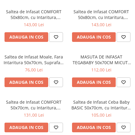
Saltea de Infasat COMFORT
Saltea de Infasat COMFORT
50x80cm, cu Intaritura,
50x80cm, cu Intaritura,
Grosime 3cm, Sistem Anti-
Grosime 3cm, Sistem Anti-
143,00 Lei
143,00 Lei
Alunecare, Mouse 212-000-
Alunecare, Dreamer 212-000-
727
728
ADAUGA IN COS
ADAUGA IN COS
Saltea de Infasat Moale, Fara
MASUTA DE INFASAT
Intaritura 50x70cm, Suprafata
TEGABABY 50x70CM MICUTII
Aderenta, Ceba Baby, Pierrot,
IEPURASI ALB KR-009-103
76,00 Lei
112,00 Lei
143-000-785
ADAUGA IN COS
ADAUGA IN COS
Saltea de Infasat COMFORT
Saltea de Infasat Ceba Baby
50x70cm, cu Intaritura,
BASIC 50x70cm, cu Intaritura,
Grosime 3cm, Sistem Anti-
Grosime 2cm, Sistem Anti-
131,00 Lei
105,00 Lei
Alunecare, Balerina 203-090-
Alunecare, Clever Otter 216-
101
000-787
ADAUGA IN COS
ADAUGA IN COS