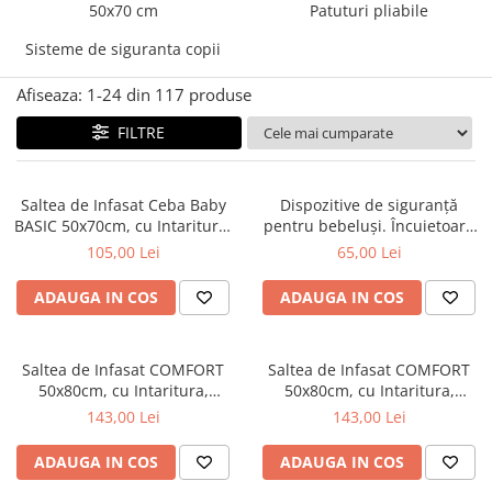
Mese de infasat pliabile
50x70 cm
Patuturi pliabile
Tampoane postnatale
Olite tip scaunel simple
Mese de infasat Ultra Light 50x70
Tampoane si protectii silicon
Sisteme de siguranta copii
Reductoare antiderapante
cm
pentru san
Reductoare moi
Afiseaza:
1-
24
din
117
produse
Patuturi pliabile
Seturi cadite 86 cm
FILTRE
Sisteme de siguranta copii
Seturi cadite 92 cm
Seturi cadite anatomice
Saltea de Infasat Ceba Baby
Dispozitive de siguranță
BASIC 50x70cm, cu Intaritura,
pentru bebeluși. Încuietoare
Suporti anatomici plastic
Grosime 2cm, Sistem Anti-
magnetică pentru mobilă, 4
105,00 Lei
65,00 Lei
Suporti anatomici textili
Alunecare, Baloane 216-000-
buc. Babyono 1577
734
Suporti metalici cadite
ADAUGA IN COS
ADAUGA IN COS
Saltea de Infasat COMFORT
Saltea de Infasat COMFORT
50x80cm, cu Intaritura,
50x80cm, cu Intaritura,
Grosime 3cm, Sistem Anti-
Grosime 3cm, Sistem Anti-
143,00 Lei
143,00 Lei
Alunecare, Friends Forever
Alunecare, Baloons 212-000-
212-000-754
734
ADAUGA IN COS
ADAUGA IN COS