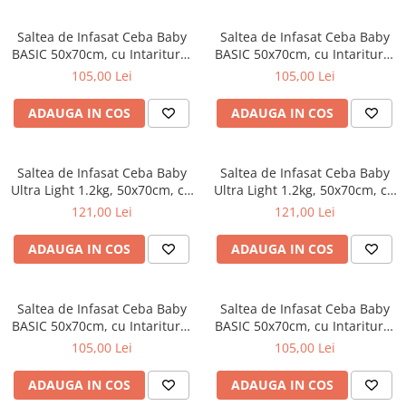
Saltea de Infasat Ceba Baby
Saltea de Infasat Ceba Baby
BASIC 50x70cm, cu Intaritura,
BASIC 50x70cm, cu Intaritura,
Grosime 2cm, Sistem Anti-
Grosime 2cm, Sistem Anti-
105,00 Lei
105,00 Lei
Alunecare, Clever Otter 216-
Alunecare, Ursuletul Koala
000-786
216-000-781
ADAUGA IN COS
ADAUGA IN COS
Saltea de Infasat Ceba Baby
Saltea de Infasat Ceba Baby
Ultra Light 1.2kg, 50x70cm, cu
Ultra Light 1.2kg, 50x70cm, cu
Intaritura, Grosime 3cm,
Intaritura, Grosime 3cm,
121,00 Lei
121,00 Lei
Sistem Siguranta si Anti-
Sistem Siguranta si Anti-
Alunecare, Forest Friends 204-
Alunecare, Cosy Hipo 204-000-
ADAUGA IN COS
ADAUGA IN COS
000-783
780
Saltea de Infasat Ceba Baby
Saltea de Infasat Ceba Baby
BASIC 50x70cm, cu Intaritura,
BASIC 50x70cm, cu Intaritura,
Grosime 2cm, Sistem Anti-
Grosime 2cm, Sistem Anti-
105,00 Lei
105,00 Lei
Alunecare, Ursuletul Koala
Alunecare, Iepurasul Pescar
216-000-729
216-000-728
ADAUGA IN COS
ADAUGA IN COS