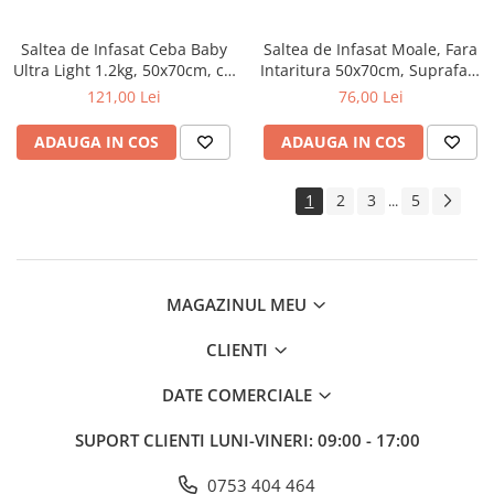
Saltea de Infasat Ceba Baby
Saltea de Infasat Moale, Fara
Ultra Light 1.2kg, 50x70cm, cu
Intaritura 50x70cm, Suprafata
Intaritura, Grosime 3cm,
Aderenta, Ceba Baby,
121,00 Lei
76,00 Lei
Sistem Siguranta si Anti-
Balloons, 143-000-734
Alunecare, Ursul Zburator
ADAUGA IN COS
ADAUGA IN COS
204-000-749
1
2
3
5
...
MAGAZINUL MEU
CLIENTI
DATE COMERCIALE
SUPORT CLIENTI
LUNI-VINERI: 09:00 - 17:00
0753 404 464