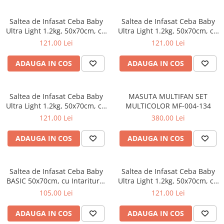
Saltea de Infasat Ceba Baby
Saltea de Infasat Ceba Baby
Ultra Light 1.2kg, 50x70cm, cu
Ultra Light 1.2kg, 50x70cm, cu
Intaritura, Grosime 3cm,
Intaritura, Grosime 3cm,
121,00 Lei
121,00 Lei
Sistem Siguranta si Anti-
Sistem Siguranta si Anti-
Alunecare, Iepurasul Clovn
Alunecare, Iepurasul
ADAUGA IN COS
ADAUGA IN COS
204-000-751
Petrecaret 204-000-752
Saltea de Infasat Ceba Baby
MASUTA MULTIFAN SET
Ultra Light 1.2kg, 50x70cm, cu
MULTICOLOR MF-004-134
Intaritura, Grosime 3cm,
121,00 Lei
380,00 Lei
Sistem Siguranta si Anti-
Alunecare, Prieteni
ADAUGA IN COS
ADAUGA IN COS
nedespartiti 204-000-754
Saltea de Infasat Ceba Baby
Saltea de Infasat Ceba Baby
BASIC 50x70cm, cu Intaritura,
Ultra Light 1.2kg, 50x70cm, cu
Grosime 2cm, Sistem Anti-
Intaritura, Grosime 3cm,
105,00 Lei
121,00 Lei
Alunecare, Soricelul vesel
Sistem Siguranta si Anti-
216-000-727
Alunecare, Vulpea
ADAUGA IN COS
ADAUGA IN COS
Petrecareata 204-000-750