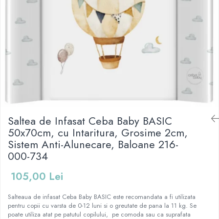
Mese de infasat pliabile
Tampoane postnatale
Olite tip scaunel simple
Mese de infasat Ultra Light 50x70
Tampoane si protectii silicon
Reductoare antiderapante
cm
pentru san
Reductoare moi
Patuturi pliabile
Seturi cadite 86 cm
Sisteme de siguranta copii
Seturi cadite 92 cm
Seturi cadite anatomice
Suporti anatomici plastic
Suporti anatomici textili
Saltea de Infasat Ceba Baby BASIC
50x70cm, cu Intaritura, Grosime 2cm,
Suporti metalici cadite
Sistem Anti-Alunecare, Baloane 216-
000-734
105,00 Lei
Salteaua de infasat Ceba Baby BASIC este recomandata a fi utilizata
pentru copii cu varsta de 0-12 luni si o greutate de pana la 11 kg. Se
poate utiliza atat pe patutul copilului, pe comoda sau ca suprafata