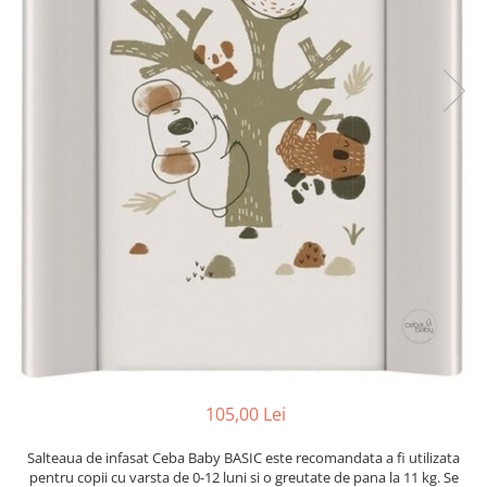
Mese de infasat pliabile
Tampoane postnatale
Olite tip scaunel simple
Mese de infasat Ultra Light 50x70
Tampoane si protectii silicon
Reductoare antiderapante
cm
pentru san
Reductoare moi
Patuturi pliabile
Seturi cadite 86 cm
Sisteme de siguranta copii
Seturi cadite 92 cm
Seturi cadite anatomice
Suporti anatomici plastic
Suporti anatomici textili
Suporti metalici cadite
105,00 Lei
Salteaua de infasat Ceba Baby BASIC este recomandata a fi utilizata
pentru copii cu varsta de 0-12 luni si o greutate de pana la 11 kg. Se