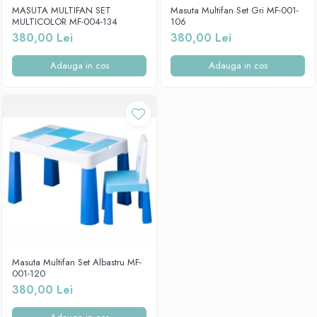
Mese de infasat pliabile
Tampoane postnatale
MASUTA MULTIFAN SET
Masuta Multifan Set Gri MF-001-
Olite tip scaunel simple
MULTICOLOR MF-004-134
106
Mese de infasat Ultra Light 50x70
Tampoane si protectii silicon
380,00 Lei
380,00 Lei
Reductoare antiderapante
cm
pentru san
Reductoare moi
Patuturi pliabile
Adauga in cos
Adauga in cos
Seturi cadite 86 cm
Sisteme de siguranta copii
Seturi cadite 92 cm
Seturi cadite anatomice
Suporti anatomici plastic
Suporti anatomici textili
Suporti metalici cadite
Masuta Multifan Set Albastru MF-
001-120
380,00 Lei