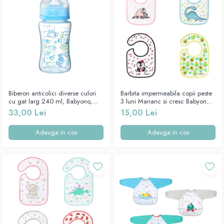
Biberon anticolici diverse culori
Barbita impermeabila copii peste
cu gat larg 240 ml, Babyono,
3 luni Mananc si cresc Babyono
403
831
33,00 Lei
15,00 Lei
Adauga in cos
Adauga in cos