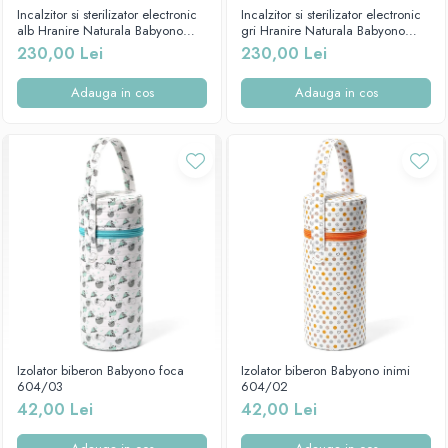
Mese de infasat pliabile
Tampoane postnatale
Incalzitor si sterilizator electronic
Incalzitor si sterilizator electronic
Olite tip scaunel simple
alb Hranire Naturala Babyono
gri Hranire Naturala Babyono
Mese de infasat Ultra Light 50x70
Tampoane si protectii silicon
968/01
968/02
230,00 Lei
230,00 Lei
Reductoare antiderapante
cm
pentru san
Reductoare moi
Patuturi pliabile
Adauga in cos
Adauga in cos
Seturi cadite 86 cm
Sisteme de siguranta copii
Seturi cadite 92 cm
Seturi cadite anatomice
Suporti anatomici plastic
Suporti anatomici textili
Suporti metalici cadite
Izolator biberon Babyono foca
Izolator biberon Babyono inimi
604/03
604/02
42,00 Lei
42,00 Lei