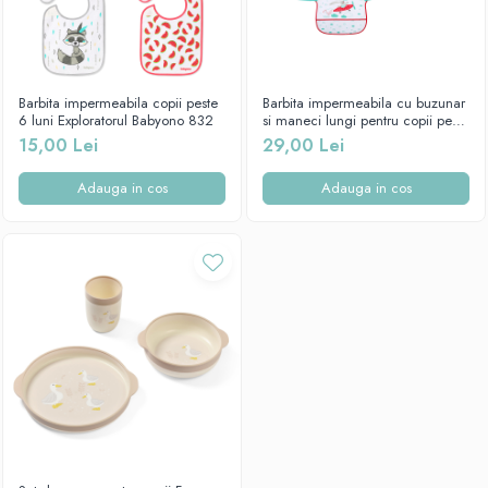
Barbita impermeabila copii peste
Barbita impermeabila cu buzunar
6 luni Exploratorul Babyono 832
si maneci lungi pentru copii peste
24 luni Bebelusul Aventurier
15,00 Lei
29,00 Lei
Babyono 837
Adauga in cos
Adauga in cos