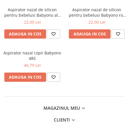
Cadite anatomice
Aspirator nazal de silicon
Aspirator nazal de silicon
Covorase baie
pentru bebelusi Babyono alb
pentru bebelusi Babyono roz
Inaltatoare antiderapante
043/02
043/03
22,00 Lei
22,00 Lei
Olite antiderapante muzicale
ADAUGA IN COS
ADAUGA IN COS
Olite antiderapante simple
Olite muzicale
Aspirator nazal copii Babyono
Olite simple
485
Olite tip scaunel muzicale
46,79 Lei
Olite tip scaunel simple
ADAUGA IN COS
Reductoare antiderapante
Reductoare moi
Seturi cadite 86 cm
MAGAZINUL MEU
Seturi cadite 92 cm
Seturi cadite anatomice
CLIENTI
Suporti anatomici plastic