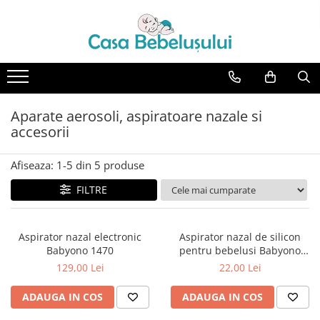
Toate Produsele
Accesorii carucioare copii
Accesorii carucioare
Aparate aerosoli, aspiratoare nazale si
Genti
accesorii
Aparate de sanatate si ingrijire
copii
Afiseaza:
1-
5
din
5
produse
Cantare bebelusi si copii
FILTRE
Termometre copii
Baie
Accesorii ingrijire copii
Aspirator nazal electronic
Aspirator nazal de silicon
Babyono 1470
pentru bebelusi Babyono
Bureti baie cadita
albastru 043/01
129,00 Lei
22,00 Lei
Cadite 86 cm
ADAUGA IN COS
ADAUGA IN COS
Cadite 92 cm