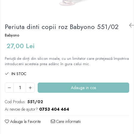
Mese de infasat pliabile
Tampoane postnatale
Olite tip scaunel simple
Mese de infasat Ultra Light 50x70
Tampoane si protectii silicon
Reductoare antiderapante
cm
pentru san
Periuta dinti copii roz Babyono 551/02
Reductoare moi
Patuturi pliabile
Seturi cadite 86 cm
Babyono
Sisteme de siguranta copii
Seturi cadite 92 cm
27,00 Lei
Seturi cadite anatomice
Periuță de dinți din silicon moale, cu un limitator care protejează împotriva
Suporti anatomici plastic
introducerii acesteia prea adânc în gura celui mic.
Suporti anatomici textili
IN STOC
Suporti metalici cadite
Adauga in cos
Cod Produs:
551/02
Ai nevoie de ajutor?
0753 404 464
Adauga la Favorite
Cere informatii