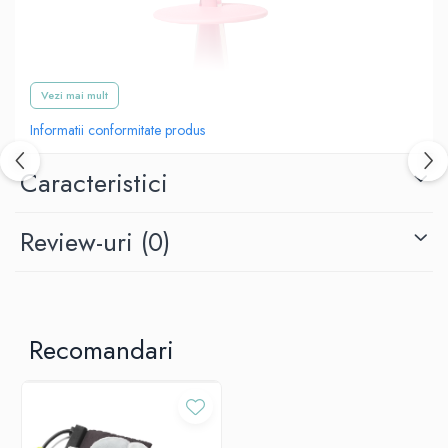
Vezi mai mult
Informatii conformitate produs
Caracteristici
Review-uri
(0)
Periuță de dinți din silicon moale, cu un limitator care protejează
împotriva introducerii acesteia prea adânc în gura celui mic.
Este destinata igienei orale zilnice și poate fi utilizata pentru
masarea gingiilor copiilor care încă nu au dinți.
Recomandari
Designul jucăuș face din periajul dinților o activitate distractivă.
Ideala pentru învățarea periajului independent al dinților.
Proprietati: