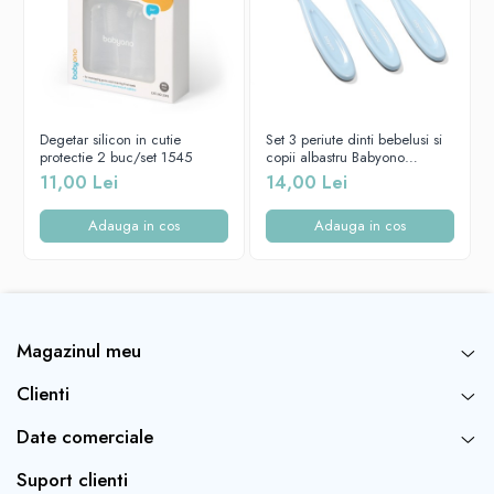
Degetar silicon in cutie
Set 3 periute dinti bebelusi si
protectie 2 buc/set 1545
copii albastru Babyono
550/02
11,00 Lei
14,00 Lei
Adauga in cos
Adauga in cos
Magazinul meu
Clienti
Date comerciale
Suport clienti