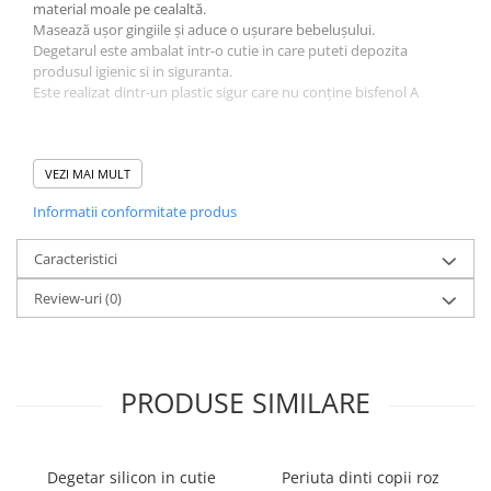
material moale pe cealaltă.
Masează ușor gingiile și aduce o ușurare bebelușului.
Degetarul este ambalat intr-o cutie in care puteti depozita
produsul igienic si in siguranta.
Este realizat dintr-un plastic sigur care nu conține bisfenol A
VEZI MAI MULT
Informatii conformitate produs
Caracteristici
Review-uri
(0)
PRODUSE SIMILARE
Proprietăți:
Indepărtează delicat resturile de alimente de pe gingiile
Degetar silicon in cutie
Periuta dinti copii roz