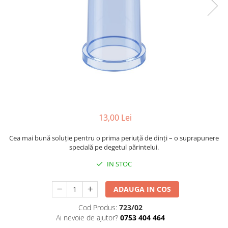
Mese de infasat pliabile
Tampoane postnatale
Olite tip scaunel simple
Mese de infasat Ultra Light 50x70
Tampoane si protectii silicon
Reductoare antiderapante
cm
pentru san
Reductoare moi
Patuturi pliabile
Seturi cadite 86 cm
Sisteme de siguranta copii
Seturi cadite 92 cm
Seturi cadite anatomice
Suporti anatomici plastic
13,00 Lei
Suporti anatomici textili
Suporti metalici cadite
Cea mai bună soluție pentru o prima periuță de dinți – o suprapunere
specială pe degetul părintelui.
IN STOC
ADAUGA IN COS
Cod Produs:
723/02
Ai nevoie de ajutor?
0753 404 464