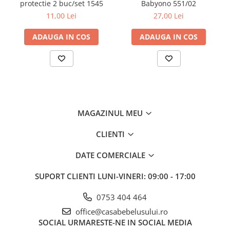
copilului
protectie 2 buc/set 1545
Babyono 551/02
Ideal pentru masajul gingiilor
11,00 Lei
27,00 Lei
Util în timpul eruptiei dentare
Se regaseste intr-o cutie pentru depozitare igienica
ADAUGA IN COS
ADAUGA IN COS
Fabricat din materiale sigure, durabile
Fără BPA
Contine:
1 periuță de dinți + cutie pentru depozitare
MAGAZINUL MEU
CLIENTI
DATE COMERCIALE
SUPORT CLIENTI
LUNI-VINERI: 09:00 - 17:00
0753 404 464
office@casabebelusului.ro
SOCIAL
URMARESTE-NE IN SOCIAL MEDIA