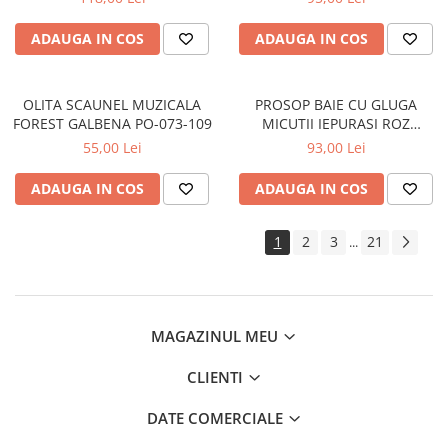
bebe
Saltele copii
ADAUGA IN COS
ADAUGA IN COS
Sanatate si siguranta
Aparate aerosoli, aspiratoare
OLITA SCAUNEL MUZICALA
PROSOP BAIE CU GLUGA
nazale si accesorii
FOREST GALBENA PO-073-109
MICUTII IEPURASI ROZ
Sarcina
80x80CM KR-008-104
55,00 Lei
93,00 Lei
Accesorii alaptare
ADAUGA IN COS
ADAUGA IN COS
Centuri abdominale
Marsupii Si Hamuri
1
2
3
21
...
Perne de alaptat Duo
Perne de alaptat Huggy
Perne de alaptat Mini
MAGAZINUL MEU
Perne de alaptat Multi
CLIENTI
Perne postnatale
Pompe san
DATE COMERCIALE
Recipiente pentru lapte