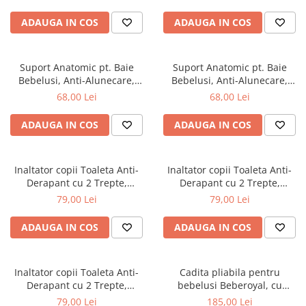
Suporti anatomici textili
ADAUGA IN COS
ADAUGA IN COS
Suporti metalici cadite
Camera copilului
Suport Anatomic pt. Baie
Suport Anatomic pt. Baie
Accesorii patuturi
Bebelusi, Anti-Alunecare,
Bebelusi, Anti-Alunecare,
Pliabil, Beberoyal, Verde, CD-
Pliabil, Beberoyal, Mov/Roz,
Fotolii, mese si scaune copii
68,00 Lei
68,00 Lei
003-004
CD-003-001
Leagane copii
ADAUGA IN COS
ADAUGA IN COS
Mese de infasat 50 x 70 cm Tega
Baby
Inaltator copii Toaleta Anti-
Inaltator copii Toaleta Anti-
Mese de infasat BASIC 50x70 cm
Derapant cu 2 Trepte,
Derapant cu 2 Trepte,
Mese de infasat capat inchis 50x70
Beberoyal, Gri, CD-006-003
Beberoyal, Roz, CD-006-002
79,00 Lei
79,00 Lei
cm
ADAUGA IN COS
ADAUGA IN COS
Mese de infasat COMFORT 50x70
cm
Mese de infasat COMFORT 50x80
Inaltator copii Toaleta Anti-
Cadita pliabila pentru
cm
Derapant cu 2 Trepte,
bebelusi Beberoyal, cu
Beberoyal, Blue, CD-006-001
termometru digital si dop de
Mese de infasat moi
79,00 Lei
185,00 Lei