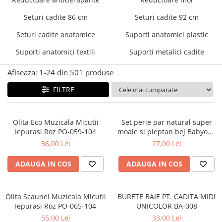
Cadite anatomice
Seturi cadite 86 cm
Seturi cadite 92 cm
Covorase baie
Inaltatoare antiderapante
Seturi cadite anatomice
Suporti anatomici plastic
Olite antiderapante muzicale
Suporti anatomici textili
Suporti metalici cadite
Olite antiderapante simple
Afiseaza:
1-
24
din
501
produse
Olite muzicale
FILTRE
Olite simple
Olite tip scaunel muzicale
Olita Eco Muzicala Micutii
Set perie par natural super
Olite tip scaunel simple
Iepurasi Roz PO-059-104
moale si pieptan bej Babyono
Reductoare antiderapante
568/03
36,00 Lei
27,00 Lei
Reductoare moi
ADAUGA IN COS
ADAUGA IN COS
Seturi cadite 86 cm
Seturi cadite 92 cm
Olita Scaunel Muzicala Micutii
BURETE BAIE PT. CADITA MIDI
Seturi cadite anatomice
Iepurasi Roz PO-065-104
UNICOLOR BA-008
Suporti anatomici plastic
55,00 Lei
33,00 Lei