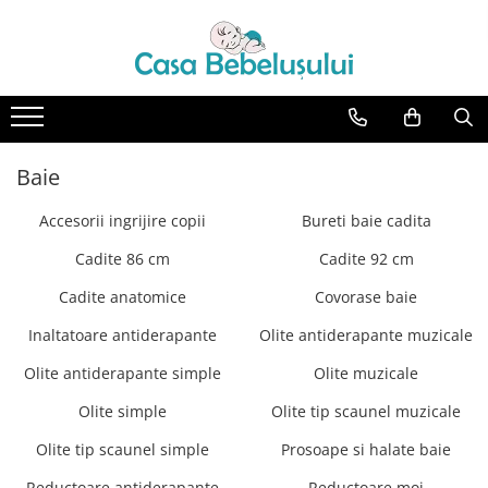
Toate Produsele
Accesorii carucioare copii
Accesorii carucioare
Baie
Genti
Aparate de sanatate si ingrijire
Accesorii ingrijire copii
Bureti baie cadita
copii
Cadite 86 cm
Cadite 92 cm
Cantare bebelusi si copii
Termometre copii
Cadite anatomice
Covorase baie
Baie
Inaltatoare antiderapante
Olite antiderapante muzicale
Accesorii ingrijire copii
Olite antiderapante simple
Olite muzicale
Bureti baie cadita
Olite simple
Olite tip scaunel muzicale
Cadite 86 cm
Olite tip scaunel simple
Prosoape si halate baie
Cadite 92 cm
Reductoare antiderapante
Reductoare moi