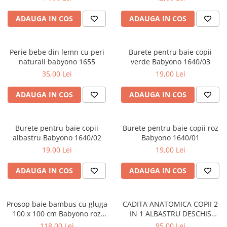
Jucarii pentru dentitie
ADAUGA IN COS
ADAUGA IN COS
Jucarii sunatoare
Jucarii de exterior
Perie bebe din lemn cu peri
Burete pentru baie copii
Triciclete
naturali babyono 1655
verde Babyono 1640/03
Jucarii de plus
35,00 Lei
19,00 Lei
La masa
ADAUGA IN COS
ADAUGA IN COS
Articole hranire bebelusi
Biberoane, tetine, accesorii
Cani, pahare si accesorii bebe
Burete pentru baie copii
Burete pentru baie copii roz
albastru Babyono 1640/02
Babyono 1640/01
Incalzitoare si termosuri bebe
19,00 Lei
19,00 Lei
Suzete si accesorii
ADAUGA IN COS
ADAUGA IN COS
Saltele, lenjerii de patut si accesorii
Lenjerii si huse patut
Paturici bebe
Prosop baie bambus cu gluga
CADITA ANATOMICA COPII 2
100 x 100 cm Babyono roz
IN 1 ALBASTRU DESCHIS
Perne, pilote si pozitionatoare
1553/01
TEGABABY TG-011-101
118,00 Lei
95,00 Lei