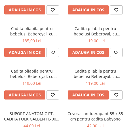
scurgere, Roz, 81cm CD-005-
Mese de infasat pliabile
006
ADAUGA IN COS
ADAUGA IN COS
Mese de infasat Ultra Light 50x70
cm
Cadita pliabila pentru
Cadita pliabila pentru
Patuturi pliabile
bebelusi Beberoyal, cu
bebelusi Beberoyal, cu
Sisteme de siguranta copii
termometru digital si dop de
termometru digital si dop de
185,00 Lei
119,00 Lei
scurgere, Turcoaz, 81cm CD-
scurgere, Gri, 76cm CD-000-
Igiena si ingrijire copii
005-005
003
ADAUGA IN COS
ADAUGA IN COS
Jucarii bebelusi
Carusele patut
Centre de activitati
Cadita pliabila pentru
Cadita pliabila pentru
bebelusi Beberoyal, cu
bebelusi Beberoyal, cu
Jucarii bip-bip si chitaitoare
termometru digital si dop de
termometru digital si dop de
119,00 Lei
119,00 Lei
scurgere, Roz, 76cm CD-000-
scurgere, Blue, 76cm CD-000-
Jucarii de agatat
002
001
ADAUGA IN COS
ADAUGA IN COS
Jucarii de atasament
Jucarii de baie
SUPORT ANATOMIC PT.
Covoras antiderapant 55 x 35
Jucarii educative bebe
CADITA FOLK GALBEN FL-003-
cm pentru cadita Babyono
Jucarii muzicale
113
albastru 1345/01
44,00 Lei
42,00 Lei