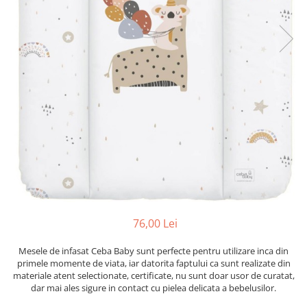
Mese de infasat pliabile
Tampoane postnatale
Olite tip scaunel simple
Mese de infasat Ultra Light 50x70
Tampoane si protectii silicon
Reductoare antiderapante
cm
pentru san
Reductoare moi
Patuturi pliabile
Seturi cadite 86 cm
Sisteme de siguranta copii
Seturi cadite 92 cm
Seturi cadite anatomice
Suporti anatomici plastic
Suporti anatomici textili
Suporti metalici cadite
76,00 Lei
Mesele de infasat Ceba Baby sunt perfecte pentru utilizare inca din
primele momente de viata, iar datorita faptului ca sunt realizate din
materiale atent selectionate, certificate, nu sunt doar usor de curatat,
dar mai ales sigure in contact cu pielea delicata a bebelusilor.