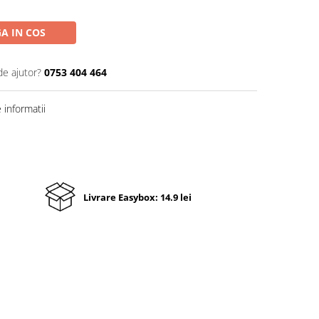
A IN COS
de ajutor?
0753 404 464
informatii
Livrare Easybox: 14.9 lei