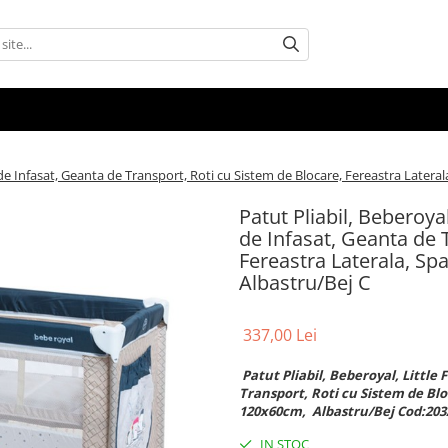
a de Infasat, Geanta de Transport, Roti cu Sistem de Blocare, Fereastra Latera
Patut Pliabil, Beberoyal
de Infasat, Geanta de 
Fereastra Laterala, Spa
Albastru/Bej C
337,00 Lei
Patut Pliabil, Beberoyal, Little 
Transport, Roti cu Sistem de Blo
120x60cm, Albastru/Bej Cod:203
IN STOC