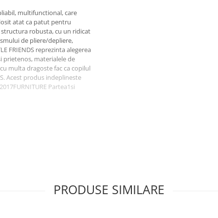
liabil, multifunctional, care
folosit atat ca patut pentru
 structura robusta, cu un ridicat
smului de pliere/depliere,
ITTLE FRIENDS reprezinta alegerea
si prietenos, materialele de
ia cu multa dragoste fac ca copilul
S. Acest produs indeplineste
2:2017FURNITURE Partea1si
ilizat face ca acest patut sa poata
n sistem de blocare al
 impreuna cu care este livrat
ci rigide care formeaza un suport
plina siguranta. Ea este folosita
PRODUSE SIMILARE
se doreste achizitia unei saltele
 recomandam saltelele Beberoyal