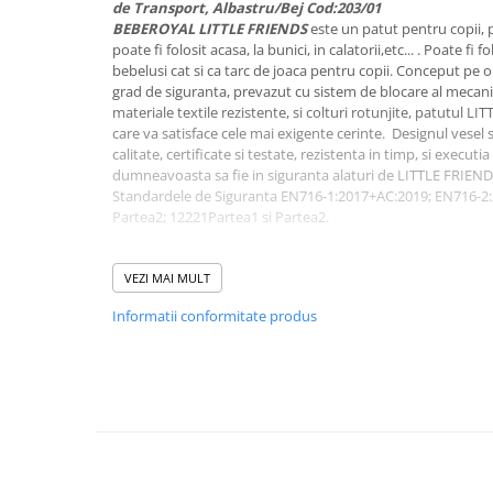
de Transport, Albastru/Bej Cod:203/01
Suporti anatomici textili
BEBEROYAL LITTLE FRIENDS
este un patut pentru copii, p
poate fi folosit acasa, la bunici, in calatorii,etc... . Poate fi 
Suporti metalici cadite
bebelusi cat si ca tarc de joaca pentru copii. Conceput pe o
grad de siguranta, prevazut cu sistem de blocare al mecani
Camera copilului
materiale textile rezistente, si colturi rotunjite, patutul L
Accesorii patuturi
care va satisface cele mai exigente cerinte. Designul vesel 
calitate, certificate si testate, rezistenta in timp, si execut
Fotolii, mese si scaune copii
dumneavoasta sa fie in siguranta alaturi de LITTLE FRIEND
Leagane copii
Standardele de Siguranta EN716-1:2017+AC:2019; EN716-
Partea2; 12221Partea1 si Partea2.
Mese de infasat 50 x 70 cm Tega
Baby
Mese de infasat BASIC 50x70 cm
VEZI MAI MULT
Sistemul de pliere/depliere
usor de ut
Mese de infasat capat inchis 50x70
Informatii conformitate produs
cm
fi montat in aproximativ 60 de secunde. Este prevazut cu u
Mese de infasat COMFORT 50x70
mecanismului ceea ce ofera siguranta in utilizare. Salteluta
cm
patutul poate fi pliata. Aceasta este confectionata din pla
ferm pe care bebelusul dumnevoastra sa fie pozitionat in de
Mese de infasat COMFORT 50x80
atat pentru nivelul superior cat si pentru cel inferior. Daca 
cm
suplimentare care sa fie folosita peste cea a patutului va
Mese de infasat moi
din Fibra de Cocos.