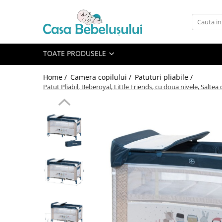
Toate Produsele
Accesorii carucioare copii
TOATE PRODUSELE
Accesorii carucioare
Home /
Camera copilului /
Patuturi pliabile /
Genti
Patut Pliabil, Beberoyal, Little Friends, cu doua nivele, Salte
Aparate de sanatate si ingrijire
copii
Cantare bebelusi si copii
Termometre copii
Baie
Accesorii ingrijire copii
Bureti baie cadita
Cadite 86 cm
Cadite 92 cm