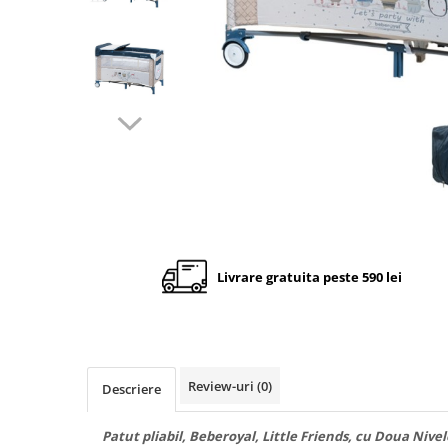
Cadite anatomice
Covorase baie
Inaltatoare antiderapante
Olite antiderapante muzicale
Olite antiderapante simple
Olite muzicale
Olite simple
Olite tip scaunel muzicale
Olite tip scaunel simple
Livrare gratuita peste 590 lei
Reductoare antiderapante
Reductoare moi
Seturi cadite 86 cm
Seturi cadite 92 cm
Review-uri
(0)
Descriere
Seturi cadite anatomice
Patut pliabil, Beberoyal, Little Friends, cu Doua Nive
Suporti anatomici plastic