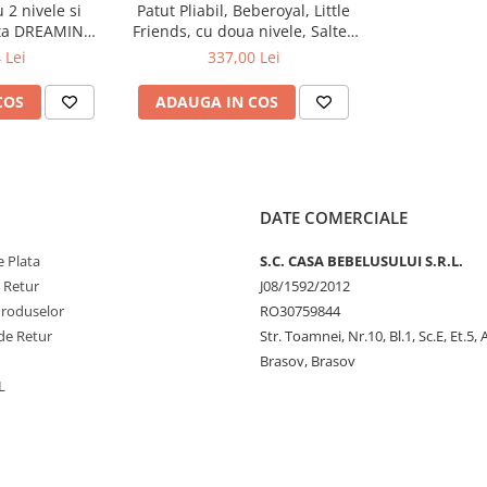
 2 nivele si
Patut Pliabil, Beberoyal, Little
anta DREAMING
Friends, cu doua nivele, Saltea
, dimensiune
de Infasat, Geanta de
 Lei
337,00 Lei
-o multitudine de situatii,
 73 x 82.5 cm,
Transport, Roti cu Sistem de
, 220/01
Blocare, Fereastra Laterala,
COS
ADAUGA IN COS
Spatiu lateral pt. Depozitare,
e asigurand confort si siguranta.
120x60cm, Grena/Bej Cod:
impermeablila, si are
 in inaltime a celui
 in momentul utilizarii masutei
DATE COMERCIALE
 Plata
S.C. CASA BEBELUSULUI S.R.L.
ele.
Cel de-al doilea nivel este
e Retur
J08/1592/2012
Produselor
RO30759844
de Retur
Str. Toamnei, Nr.10, Bl.1, Sc.E, Et.5,
 toata circumferinta patutului.
Brasov, Brasov
n mecanism de siguranta ca
L
 superior este recomandat sa fie
 se intoarce foarte usor de pe o
 al sigurantei sa se renunte la
elul inferior ca patut sau tarc
 special conceputa a ne facilita