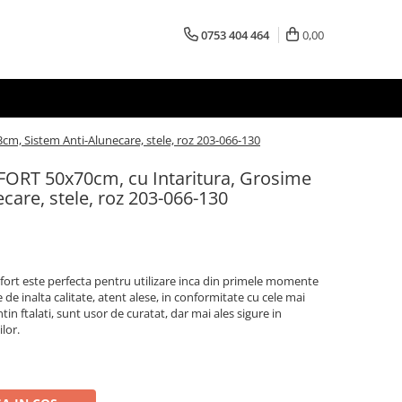
0753 404 464
0,00
cm, Sistem Anti-Alunecare, stele, roz 203-066-130
FORT 50x70cm, cu Intaritura, Grosime
care, stele, roz 203-066-130
ort este perfecta pentru utilizare inca din primele momente
e de inalta calitate, atent alese, in conformitate cu cele mai
in ftalati, sunt usor de curatat, dar mai ales sigure in
ilor.