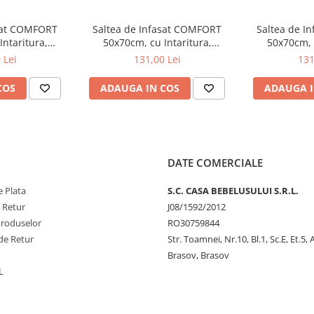
asat COMFORT
Saltea de Infasat COMFORT
Saltea de I
Intaritura,
50x70cm, cu Intaritura,
50x70cm, c
Sistem Anti-
Grosime 3cm, Sistem Anti-
Grosime 3cm
 Lei
131,00 Lei
131
ntru utilizare inca din primele
 203-000-638
Alunecare, girafa 203-000-637
Alunecare, zeb
tate, atent alese, in
00
COS
ADAUGA IN COS
ADAUGA I
ntin ftalati, sunt usor de
ebelusilor.
ta a fi utilizata pentru copii
e poate utiliza atat pe patutul
 pentru infasat.
Suprafata
e.
DATE COMERCIALE
ltea de infasat prezenta pe piata
e 3cm care se traduce prin
 Plata
S.C. CASA BEBELUSULUI S.R.L.
ul dumneavoastra in conditii de
e Retur
J08/1592/2012
Produselor
RO30759844
izarea produselor cu atentie la
de Retur
Str. Toamnei, Nr.10, Bl.1, Sc.E, Et.5,
ementele, tratând fiecare dintre
Brasov, Brasov
or mai exigenti părinți sunt cea
L
tenoase cu pielea nou-nascutului