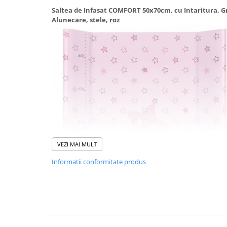
Saltea de Infasat COMFORT 50x70cm, cu Intaritura, G
Suporti anatomici textili
Alunecare, stele, roz
Suporti metalici cadite
Camera copilului
Accesorii patuturi
Fotolii, mese si scaune copii
Leagane copii
Mese de infasat 50 x 70 cm Tega
Baby
Mese de infasat BASIC 50x70 cm
Mese de infasat capat inchis 50x70
VEZI MAI MULT
cm
Informatii conformitate produs
Mese de infasat COMFORT 50x70
cm
Mese de infasat COMFORT 50x80
cm
Mese de infasat moi