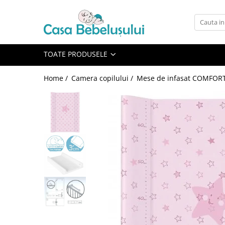
Toate Produsele
Accesorii carucioare copii
TOATE PRODUSELE
Accesorii carucioare
Home /
Camera copilului /
Mese de infasat COMFORT
Genti
Aparate de sanatate si ingrijire
copii
Cantare bebelusi si copii
Termometre copii
Baie
Accesorii ingrijire copii
Bureti baie cadita
Cadite 86 cm
Cadite 92 cm