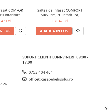
nfasat COMFORT
Saltea de Infasat COMFORT
Saltea d
u Intaritura,
50x70cm, cu Intaritura,
50x70cm
, Sistem Anti-
Grosime 3cm, Sistem Anti-
Grosime 
,42 Lei
131,42 Lei
ra, albastru 203-
Alunecare, stele, crem 203-066-
Alunecare,
2-160
111
roz
N COS
ADAUGA IN COS
ADAUG
SUPORT CLIENTI
LUNI-VINERI: 09:00 -
17:00
0753 404 464
office@casabebelusului.ro
 Ap.26