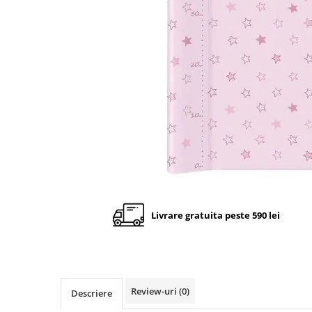
Cadite anatomice
Covorase baie
Inaltatoare antiderapante
Olite antiderapante muzicale
Olite antiderapante simple
Olite muzicale
Olite simple
Olite tip scaunel muzicale
Olite tip scaunel simple
Reductoare antiderapante
Livrare gratuita peste 590 lei
Reductoare moi
Seturi cadite 86 cm
Seturi cadite 92 cm
Seturi cadite anatomice
Review-uri
(0)
Descriere
Suporti anatomici plastic