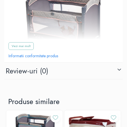
Vezi mai mult
Informatii conformitate produs
Review-uri
(0)
Produse similare
Dreaming Bear Bebe Royal
este un patut de copii pliabil,
multifunctional, care poate fi folosit atat acasa cat si in calatorii,
poate fi folosit si ca un tarc de joaca atat in interior cat si in timpul