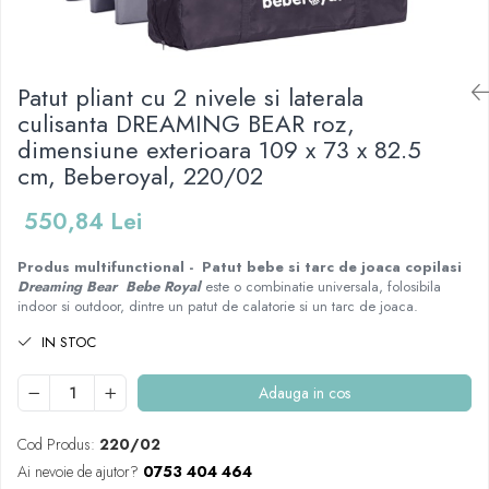
Mese de infasat pliabile
Tampoane postnatale
Olite tip scaunel simple
Mese de infasat Ultra Light 50x70
Tampoane si protectii silicon
Reductoare antiderapante
cm
pentru san
Patut pliant cu 2 nivele si laterala
Reductoare moi
Patuturi pliabile
culisanta DREAMING BEAR roz,
Seturi cadite 86 cm
Sisteme de siguranta copii
dimensiune exterioara 109 x 73 x 82.5
Seturi cadite 92 cm
cm, Beberoyal, 220/02
Seturi cadite anatomice
550,84 Lei
Suporti anatomici plastic
Suporti anatomici textili
Produs multifunctional - Patut bebe si tarc de joaca copilasi
Dreaming Bear
Bebe Royal
este o combinatie universala, folosibila
Suporti metalici cadite
indoor si outdoor, dintre un patut de calatorie si un tarc de joaca.
IN STOC
Adauga in cos
Cod Produs:
220/02
Ai nevoie de ajutor?
0753 404 464