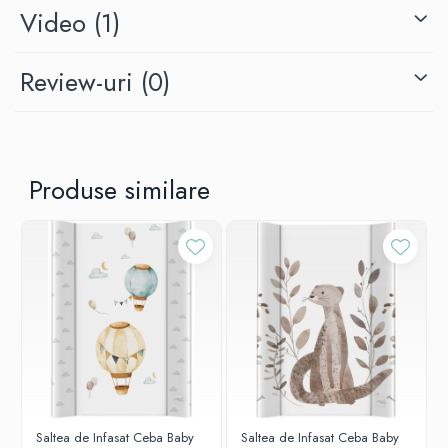
Video
(1)
Review-uri
(0)
Produse similare
Saltea de Infasat Ceba Baby
Saltea de Infasat Ceba Baby
Salteaua de infasat Ceba Baby BASIC
este perfecta pentru