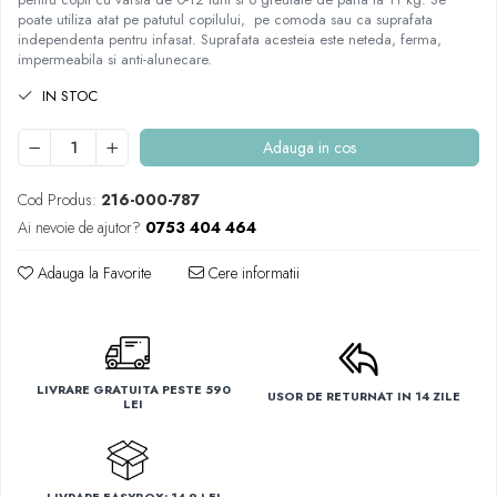
poate utiliza atat pe patutul copilului, pe comoda sau ca suprafata
independenta pentru infasat. Suprafata acesteia este neteda, ferma,
impermeabila si anti-alunecare.
IN STOC
Adauga in cos
Cod Produs:
216-000-787
Ai nevoie de ajutor?
0753 404 464
Adauga la Favorite
Cere informatii
LIVRARE GRATUITA PESTE 590
USOR DE RETURNAT IN 14 ZILE
LEI
LIVRARE EASYBOX: 14.9 LEI