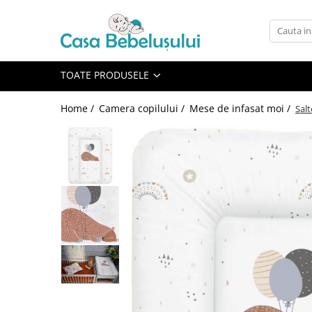
Toate Produsele
Accesorii carucioare copii
TOATE PRODUSELE
Accesorii carucioare
Home /
Camera copilului /
Mese de infasat moi /
Salt
Genti
Aparate de sanatate si ingrijire
copii
Cantare bebelusi si copii
Termometre copii
Baie
Accesorii ingrijire copii
Bureti baie cadita
Cadite 86 cm
Cadite 92 cm