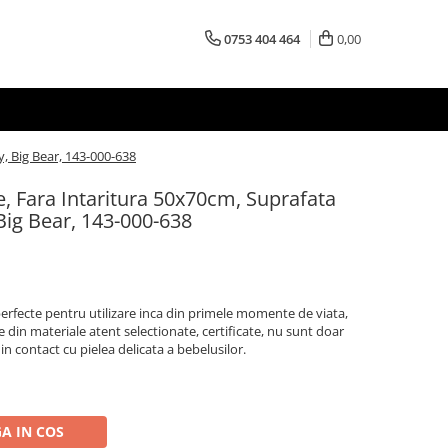
0753 404 464
0,00
, Big Bear, 143-000-638
e, Fara Intaritura 50x70cm, Suprafata
Big Bear, 143-000-638
erfecte pentru utilizare inca din primele momente de viata,
te din materiale atent selectionate, certificate, nu sunt doar
in contact cu pielea delicata a bebelusilor.
A IN COS