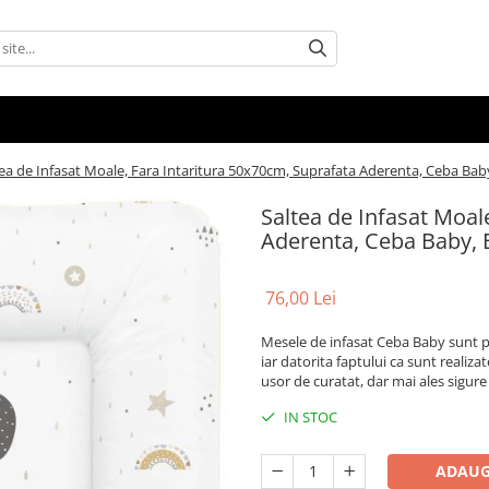
ea de Infasat Moale, Fara Intaritura 50x70cm, Suprafata Aderenta, Ceba Baby
Saltea de Infasat Moal
Aderenta, Ceba Baby, 
76,00 Lei
Mesele de infasat Ceba Baby sunt p
iar datorita faptului ca sunt realiza
usor de curatat, dar mai ales sigure 
IN STOC
ADAUG