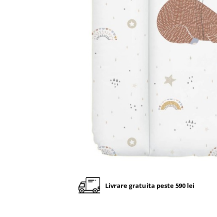
Cadite anatomice
Covorase baie
Inaltatoare antiderapante
Olite antiderapante muzicale
Olite antiderapante simple
Olite muzicale
Olite simple
Olite tip scaunel muzicale
Olite tip scaunel simple
Reductoare antiderapante
Reductoare moi
Seturi cadite 86 cm
Seturi cadite 92 cm
Livrare gratuita peste 590 lei
Seturi cadite anatomice
Suporti anatomici plastic