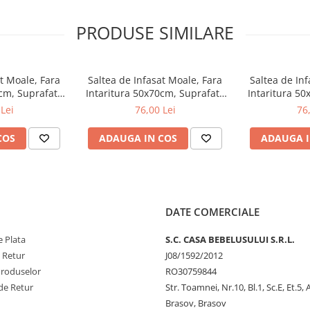
PRODUSE SIMILARE
at Moale, Fara
Saltea de Infasat Moale, Fara
Saltea de Inf
care dorim să oferim copilului
0cm, Suprafata
Intaritura 50x70cm, Suprafata
Intaritura 50
e Ceba Baby.
aby, Balloons,
Aderenta, Ceba Baby, Girafa,
Aderenta, Ceb
Lei
76,00 Lei
76
este perfecta pentru utilizare
0-734
143-000-637
143-
ale de inalta calitate, atent
COS
ADAUGA IN COS
ADAUGA I
iu, nu contine ftalati, este usor
 a bebelusilor.
este recomandata a fi utilizata
lizata doar pe suprafete plane
tilizata atat pe patul copilului,
ntru infasat. Suprafata acesteia
DATE COMERCIALE
 Plata
S.C. CASA BEBELUSULUI S.R.L.
izarea produselor cu atentie la
e Retur
J08/1592/2012
ementele, tratând fiecare dintre
Produselor
RO30759844
or mai exigenti părinți sunt cea
de Retur
Str. Toamnei, Nr.10, Bl.1, Sc.E, Et.5,
Brasov, Brasov