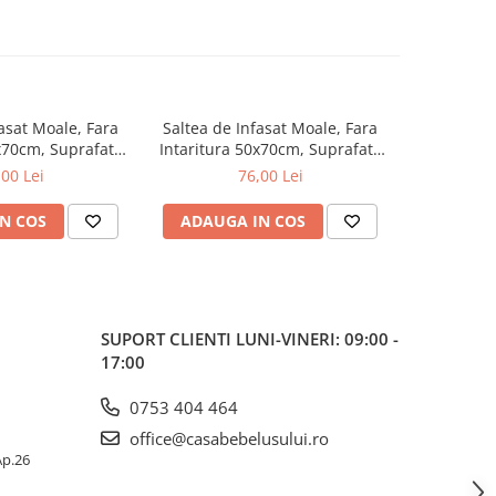
asat Moale, Fara
Saltea de Infasat Moale, Fara
Saltea de 
x70cm, Suprafata
Intaritura 50x70cm, Suprafata
Intaritura
a Baby, Dreamer,
Aderenta, Ceba Baby, Mouse,
Aderenta
,00 Lei
76,00 Lei
000-728
143-000-727
Bear
N COS
ADAUGA IN COS
ADAUG
SUPORT CLIENTI
LUNI-VINERI: 09:00 -
17:00
0753 404 464
office@casabebelusului.ro
 Ap.26