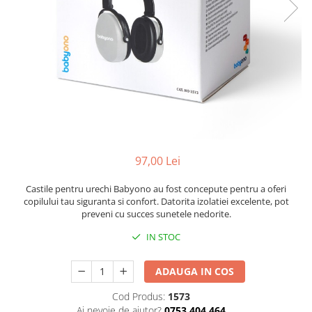
Mese de infasat pliabile
Tampoane postnatale
Olite tip scaunel simple
Mese de infasat Ultra Light 50x70
Tampoane si protectii silicon
Reductoare antiderapante
cm
pentru san
Reductoare moi
Patuturi pliabile
Seturi cadite 86 cm
Sisteme de siguranta copii
Seturi cadite 92 cm
Seturi cadite anatomice
Suporti anatomici plastic
97,00 Lei
Suporti anatomici textili
Suporti metalici cadite
Castile pentru urechi Babyono au fost concepute pentru a oferi
copilului tau siguranta si confort. Datorita izolatiei excelente, pot
preveni cu succes sunetele nedorite.
IN STOC
ADAUGA IN COS
Cod Produs:
1573
Ai nevoie de ajutor?
0753 404 464