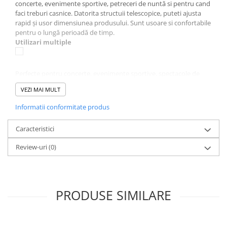
concerte, evenimente sportive, petreceri de nuntă si pentru cand
faci treburi casnice. Datorita structuii telescopice, puteti ajusta
rapid și usor dimensiunea produsului. Sunt usoare si confortabile
pentru o lungă perioadă de timp.
Utilizari multiple
Perfecte pentru concerte, evenimente sportive, spectacole de
muzică, spectacole aeriene etc. De asemenea, se dovedesc a fi
VEZI MAI MULT
ideale pentru treburile casnice.
Informatii conformitate produs
Reducerea zgomotului la 31 dB
Caracteristici
Datorita buretelui din castile pentru urechi, zgomotul este redus
Review-uri
(0)
la doar 31 dB. Este o garantie a unui mediu linistit si calm.
Reglarea lungimii
PRODUSE SIMILARE
Deoarece banda este telescopica, din punct de vedere al
structurii, puteți regla lungimea acesteia. Există 3 niveluri de
marime.