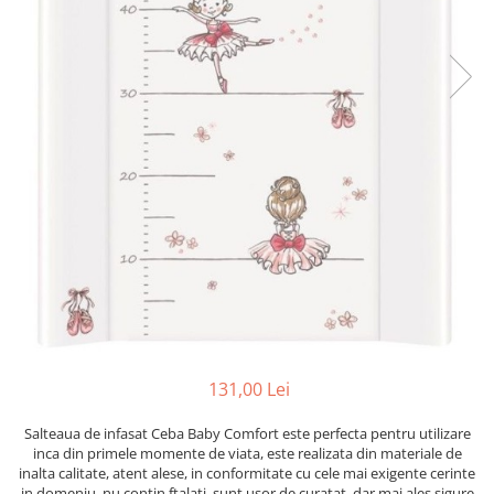
Mese de infasat pliabile
Tampoane postnatale
Olite tip scaunel simple
Mese de infasat Ultra Light 50x70
Tampoane si protectii silicon
Reductoare antiderapante
cm
pentru san
Reductoare moi
Patuturi pliabile
Seturi cadite 86 cm
Sisteme de siguranta copii
Seturi cadite 92 cm
Seturi cadite anatomice
Suporti anatomici plastic
Suporti anatomici textili
Suporti metalici cadite
131,00 Lei
Salteaua de infasat Ceba Baby Comfort este perfecta pentru utilizare
inca din primele momente de viata, este realizata din materiale de
inalta calitate, atent alese, in conformitate cu cele mai exigente cerinte
in domeniu, nu contin ftalati, sunt usor de curatat, dar mai ales sigure