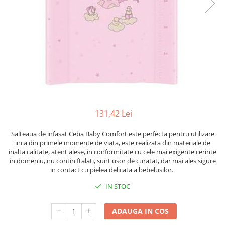
Mese de infasat pliabile
Tampoane postnatale
Olite tip scaunel simple
Mese de infasat Ultra Light 50x70
Tampoane si protectii silicon
Reductoare antiderapante
cm
pentru san
Reductoare moi
Patuturi pliabile
Seturi cadite 86 cm
Sisteme de siguranta copii
Seturi cadite 92 cm
Seturi cadite anatomice
Suporti anatomici plastic
131,42 Lei
Suporti anatomici textili
Salteaua de infasat Ceba Baby Comfort este perfecta pentru utilizare
Suporti metalici cadite
inca din primele momente de viata, este realizata din materiale de
inalta calitate, atent alese, in conformitate cu cele mai exigente cerinte
in domeniu, nu contin ftalati, sunt usor de curatat, dar mai ales sigure
in contact cu pielea delicata a bebelusilor.
IN STOC
ADAUGA IN COS