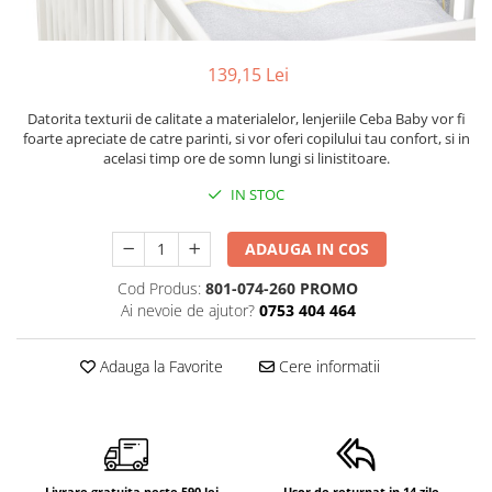
Mese de infasat pliabile
Tampoane postnatale
Olite tip scaunel simple
Mese de infasat Ultra Light 50x70
Tampoane si protectii silicon
Reductoare antiderapante
cm
pentru san
139,15 Lei
Reductoare moi
Patuturi pliabile
Datorita texturii de calitate a materialelor, lenjeriile Ceba Baby vor fi
Seturi cadite 86 cm
Sisteme de siguranta copii
foarte apreciate de catre parinti, si vor oferi copilului tau confort, si in
acelasi timp ore de somn lungi si linistitoare.
Seturi cadite 92 cm
Seturi cadite anatomice
IN STOC
Suporti anatomici plastic
ADAUGA IN COS
Suporti anatomici textili
Cod Produs:
801-074-260 PROMO
Suporti metalici cadite
Ai nevoie de ajutor?
0753 404 464
Adauga la Favorite
Cere informatii
Livrare gratuita peste 590 lei
Usor de returnat in 14 zile