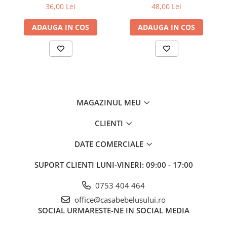
suzeta va preveni pierderea și murdărirea acesteia.
36,00 Lei
48,00 Lei
Jucarii pentru dentitie
Jucarii sunatoare
ADAUGA IN COS
ADAUGA IN COS
Jucarii de exterior
Triciclete
Jucarii de plus
La masa
Articole hranire bebelusi
MAGAZINUL MEU
Biberoane, tetine, accesorii
CLIENTI
Cani, pahare si accesorii bebe
Incalzitoare si termosuri bebe
DATE COMERCIALE
Suzete si accesorii
SUPORT CLIENTI
LUNI-VINERI: 09:00 - 17:00
Saltele, lenjerii de patut si accesorii
0753 404 464
Lenjerii si huse patut
office@casabebelusului.ro
Paturici bebe
SOCIAL
URMARESTE-NE IN SOCIAL MEDIA
Perne, pilote si pozitionatoare
Etichete colorate