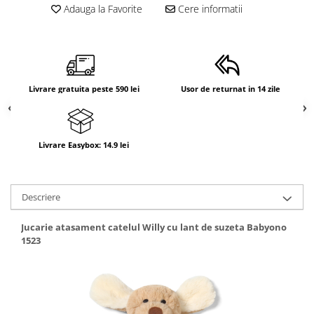
Adauga la Favorite
Cere informatii
Suporti anatomici textili
Suporti metalici cadite
Camera copilului
Accesorii patuturi
Livrare gratuita peste 590 lei
Usor de returnat in 14 zile
Fotolii, mese si scaune copii
Leagane copii
Mese de infasat 50 x 70 cm Tega
Livrare Easybox: 14.9 lei
Baby
Mese de infasat BASIC 50x70 cm
Descriere
Mese de infasat capat inchis 50x70
cm
Jucarie atasament catelul Willy cu lant de suzeta Babyono
Mese de infasat COMFORT 50x70
1523
cm
Mese de infasat COMFORT 50x80
cm
Mese de infasat moi