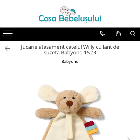
Toate Produsele
Accesorii carucioare copii
Accesorii carucioare
Jucarie atasament catelul Willy cu lant de
Genti
suzeta Babyono 1523
Aparate de sanatate si ingrijire
Babyono
copii
Cantare bebelusi si copii
Termometre copii
Baie
Accesorii ingrijire copii
Bureti baie cadita
Cadite 86 cm
Cadite 92 cm