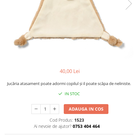
Cadite anatomice
Covorase baie
Inaltatoare antiderapante
Olite antiderapante muzicale
Olite antiderapante simple
Olite muzicale
Olite simple
Olite tip scaunel muzicale
40,00 Lei
Olite tip scaunel simple
Jucăria atasament poate adormi copilul și il poate scăpa de neliniste.
Reductoare antiderapante
IN STOC
Reductoare moi
Seturi cadite 86 cm
ADAUGA IN COS
Seturi cadite 92 cm
Cod Produs:
1523
Seturi cadite anatomice
Ai nevoie de ajutor?
0753 404 464
Suporti anatomici plastic