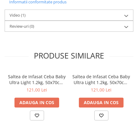
Informatii conformitate produs
Video
(1)
Review-uri
(0)
PRODUSE SIMILARE
Saltea de Infasat Ceba Baby
Saltea de Infasat Ceba Baby
Ultra Light 1.2kg, 50x70cm,
Ultra Light 1.2kg, 50x70cm,
cu Intaritura, Grosime 3cm,
cu Intaritura, Grosime 3cm,
121,00 Lei
121,00 Lei
Sistem Siguranta si Anti-
Sistem Siguranta si Anti-
Salteaua de infasat Ceba Baby Ultra Light 1.2kg
este perfecta
Alunecare, Forest Friends
Alunecare, Iepurasul Clovn
ADAUGA IN COS
ADAUGA IN COS
pentru utilizare inca din primele momente de viata, este realizata
204-000-783
204-000-751
din materiale de inalta calitate, atent alese, in conformitate cu
cele mai exigente cerinte in domeniu, nu contin ftalati sau alte
materiale toxice, sunt usor de curatat, dar mai ales sigure in
contact cu pielea delicata a bebelusilor.