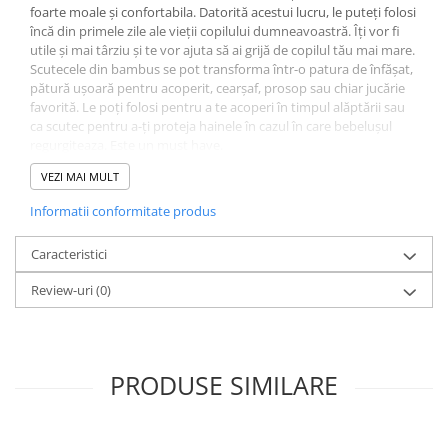
foarte moale și confortabila. Datorită acestui lucru, le puteți folosi
încă din primele zile ale vieții copilului dumneavoastră. Îți vor fi
utile și mai târziu și te vor ajuta să ai grijă de copilul tău mai mare.
Scutecele din bambus se pot transforma într-o patura de înfășat,
pătură ușoară pentru acoperit, cearșaf, prosop sau chiar jucărie
favorită. Le poți folosi pentru a te acoperi în timpul alăptării sau
ca scutec pentru a-ți proteja hainele în cazul în care bebelușul
regurgiteaza. Este un must have.
Caracteristici:
VEZI MAI MULT
Fibre naturale din bambus
Informatii conformitate produs
Datorită fibrelor de bambus, scutecele sunt excepțional de moi.
Ele calmează pielea și se dovedesc netede ca mătasea. Bambusul
Caracteristici
este un material regenerabil care rămâne prietenos cu mediul.
Prietenos cu pielea
Review-uri
(0)
Scutecele din bambus sunt hipoalergenice, nu irita si
sensibilizeaza. Sunt potrivite pentru orice tip de piele, inclusiv
pentru cea mai delicată și atopică.
PRODUSE SIMILARE
Anti bacterial
Bambusul este o fibră anti-bacteriană. Te ajută să păstrezi curată
pielea netedă a bebelușului tău. Datorită proprietăților sale