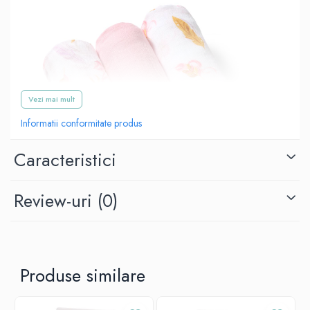
Vezi mai mult
Informatii conformitate produs
Caracteristici
Review-uri
(0)
Scutecele din bambus sunt realizate dintr-o țesătură naturală, foarte
Produse similare
moale și confortabila. Datorită acestui lucru, le puteți folosi încă din
primele zile ale vieții copilului dumneavoastră. Îți vor fi utile și mai
târziu și te vor ajuta să ai grijă de copilul tău mai mare. Scutecele