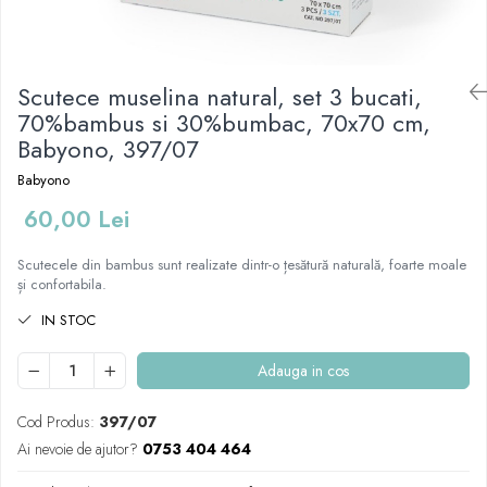
Mese de infasat pliabile
Tampoane postnatale
Olite tip scaunel simple
Mese de infasat Ultra Light 50x70
Tampoane si protectii silicon
Reductoare antiderapante
cm
pentru san
Scutece muselina natural, set 3 bucati,
Reductoare moi
Patuturi pliabile
70%bambus si 30%bumbac, 70x70 cm,
Seturi cadite 86 cm
Sisteme de siguranta copii
Babyono, 397/07
Seturi cadite 92 cm
Babyono
Seturi cadite anatomice
60,00 Lei
Suporti anatomici plastic
Suporti anatomici textili
Scutecele din bambus sunt realizate dintr-o țesătură naturală, foarte moale
și confortabila.
Suporti metalici cadite
IN STOC
Adauga in cos
Cod Produs:
397/07
Ai nevoie de ajutor?
0753 404 464