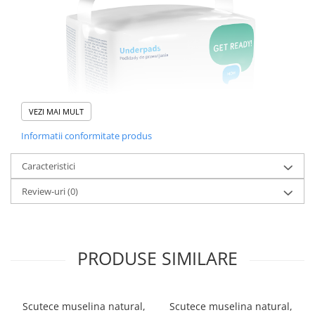
VEZI MAI MULT
Informatii conformitate produs
Caracteristici
Review-uri
(0)
Paturicile super absorbante de unică folosință sunt necesare
pentru a păstra sănătatea bebelușilor la schimbarea scutecelor.
PRODUSE SIMILARE
De asemenea, sunt destinate femeilor din perioada postpartum.
Acestea oferă un sentiment de confort, asigurând o protecție
adecvată împotriva umezelii.
Scutece muselina natural,
Scutece muselina natural,