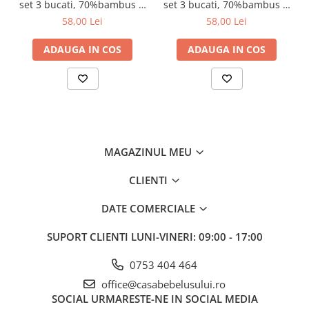
set 3 bucati, 70%bambus si
set 3 bucati, 70%bambus si
30%bumbac, 70x70 cm,
30%bumbac, 70x70 cm,
58,00 Lei
58,00 Lei
Babyono, 397/12
Babyono, 397/11
ADAUGA IN COS
ADAUGA IN COS
MAGAZINUL MEU
CLIENTI
DATE COMERCIALE
SUPORT CLIENTI
LUNI-VINERI: 09:00 - 17:00
Proprietati:
0753 404 464
Material: bumbac, material PE, superabsorbant.
Absorbție: 1300 g
office@casabebelusului.ro
Destinat sugarilor și mamelor dupa nastere
SOCIAL
URMARESTE-NE IN SOCIAL MEDIA