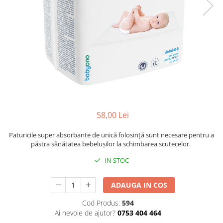
Mese de infasat pliabile
Tampoane postnatale
Olite tip scaunel simple
Mese de infasat Ultra Light 50x70
Tampoane si protectii silicon
Reductoare antiderapante
cm
pentru san
Reductoare moi
Patuturi pliabile
Seturi cadite 86 cm
Sisteme de siguranta copii
Seturi cadite 92 cm
Seturi cadite anatomice
Suporti anatomici plastic
58,00 Lei
Suporti anatomici textili
Suporti metalici cadite
Paturicile super absorbante de unică folosință sunt necesare pentru a
păstra sănătatea bebelușilor la schimbarea scutecelor.
IN STOC
ADAUGA IN COS
Cod Produs:
594
Ai nevoie de ajutor?
0753 404 464