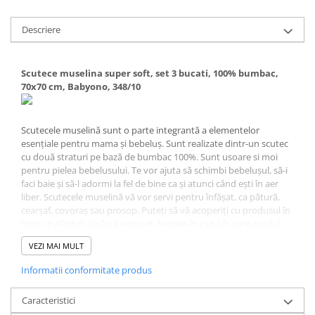
Descriere
Scutece muselina super soft, set 3 bucati, 100% bumbac,
70x70 cm, Babyono, 348/10
Scutecele muselină sunt o parte integrantă a elementelor
esențiale pentru mama și bebeluș. Sunt realizate dintr-un scutec
cu două straturi pe bază de bumbac 100%. Sunt usoare si moi
pentru pielea bebelusului. Te vor ajuta să schimbi bebelușul, să-i
faci baie și să-l adormi la fel de bine ca și atunci când ești în aer
liber. Scutecele muselină vă vor servi pentru înfășat, ca pătură,
cearșaf, covoraș sau prosop. Puteți să vă acoperiți cu produsul în
timp ce alăptați și să vă asigurați hainele în cazul în care copilul
începe să regurgiteze. În oricare dintre aceste cazuri, moliciunea și
VEZI MAI MULT
ușurința sunt esentiale. Scutecele muselina sunt o idee grozava
pentru un cadou.
Informatii conformitate produs
Caracteristici:
Foarte moi
Caracteristici
Scutecele muselina sunt realizate dintr-un bumbac de cea mai