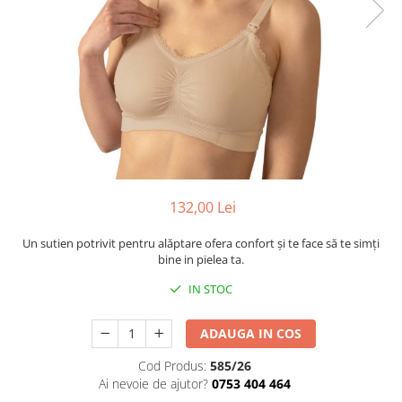
Cadite anatomice
Covorase baie
Inaltatoare antiderapante
Olite antiderapante muzicale
Olite antiderapante simple
Olite muzicale
Olite simple
Olite tip scaunel muzicale
132,00 Lei
Olite tip scaunel simple
Un sutien potrivit pentru alăptare ofera confort și te face să te simți
Reductoare antiderapante
bine in pielea ta.
Reductoare moi
IN STOC
Seturi cadite 86 cm
ADAUGA IN COS
Seturi cadite 92 cm
Cod Produs:
585/26
Seturi cadite anatomice
Ai nevoie de ajutor?
0753 404 464
Suporti anatomici plastic