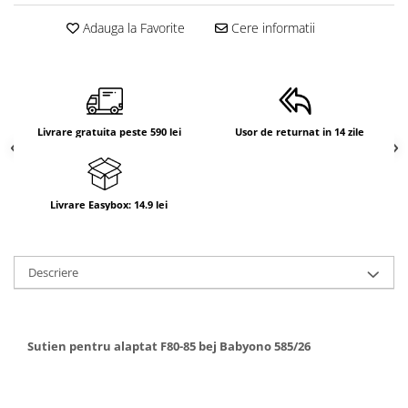
Suporti anatomici textili
Adauga la Favorite
Cere informatii
Suporti metalici cadite
Camera copilului
Accesorii patuturi
Fotolii, mese si scaune copii
Livrare gratuita peste 590 lei
Usor de returnat in 14 zile
Leagane copii
Mese de infasat 50 x 70 cm Tega
Baby
Livrare Easybox: 14.9 lei
Mese de infasat BASIC 50x70 cm
Mese de infasat capat inchis 50x70
Descriere
cm
Mese de infasat COMFORT 50x70
cm
Sutien pentru alaptat F80-85 bej Babyono 585/26
Mese de infasat COMFORT 50x80
cm
Mese de infasat moi