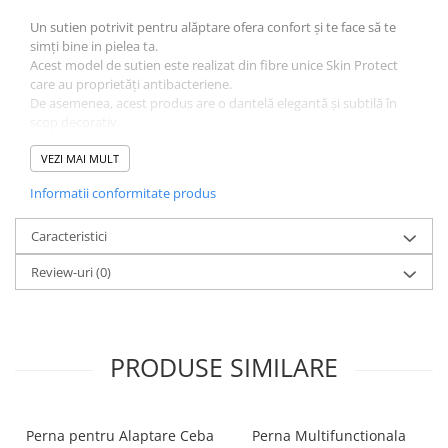
Mese de infasat pliabile
Un sutien potrivit pentru alăptare ofera confort și te face să te
simți bine in pielea ta.
Mese de infasat Ultra Light 50x70
Acest model de sutien este realizat din fibre unice Skin Protect
cm
care au proprietăți antibacteriene.
Patuturi pliabile
De asemenea, acest produs are o dantelă elegantă și subtilă în
scop decorativ.
Sisteme de siguranta copii
Materiale sigure
VEZI MAI MULT
Igiena si ingrijire copii
Jucarii bebelusi
Informatii conformitate produs
Carusele patut
Caracteristici
Centre de activitati
Review-uri
(0)
Jucarii bip-bip si chitaitoare
Jucarii de agatat
Jucarii de atasament
PRODUSE SIMILARE
Jucarii de baie
Jucarii educative bebe
Jucarii muzicale
Perna pentru Alaptare Ceba
Perna Multifunctionala