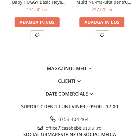
Baby HUGGY Basic Hoya
Multi Nu-ma-uita pentru
Jucarii pentru dentitie
709-000-743
Copii, Mamici si Tatici, Ceba
131,00 Lei
237,00 Lei
Baby, 741-000-745
Jucarii sunatoare
Țesătura este impregnată cu o substanță compusă de argint, prin
ADAUGA IN COS
ADAUGA IN COS
Jucarii de exterior
urmare, se dovedește antibacteriană și antifungică.
Nu provoacă alergii și asigură o respirabilitate ridicată.
Triciclete
Îndepărtează bine umezeala și păstrează căldura naturală a
Jucarii de plus
corpului.
Confortabil
La masa
Articole hranire bebelusi
Biberoane, tetine, accesorii
MAGAZINUL MEU
Cani, pahare si accesorii bebe
CLIENTI
Incalzitoare si termosuri bebe
DATE COMERCIALE
Suzete si accesorii
SUPORT CLIENTI
LUNI-VINERI: 09:00 - 17:00
Saltele, lenjerii de patut si accesorii
Lenjerii si huse patut
0753 404 464
Paturici bebe
office@casabebelusului.ro
Perne, pilote si pozitionatoare
SOCIAL
URMARESTE-NE IN SOCIAL MEDIA