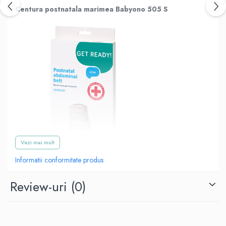
Centura postnatala marimea Babyono 505 S
Vezi mai mult
Informatii conformitate produs
Review-uri
(0)
Centura postnatala este destinata femeilor după nașterea atât pe
cale vaginală, cât și prin cezariană.
Este folosita pentru a întări peretele abdominal excesiv întins și
pentru a reduce riscul de hernie abdominală.