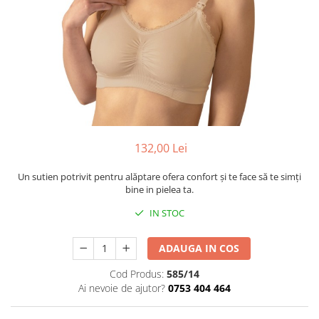
Mese de infasat pliabile
Tampoane postnatale
Olite tip scaunel simple
Mese de infasat Ultra Light 50x70
Tampoane si protectii silicon
Reductoare antiderapante
cm
pentru san
Reductoare moi
Patuturi pliabile
Seturi cadite 86 cm
Sisteme de siguranta copii
Seturi cadite 92 cm
Seturi cadite anatomice
132,00 Lei
Suporti anatomici plastic
Suporti anatomici textili
Un sutien potrivit pentru alăptare ofera confort și te face să te simți
bine in pielea ta.
Suporti metalici cadite
IN STOC
ADAUGA IN COS
Cod Produs:
585/14
Ai nevoie de ajutor?
0753 404 464