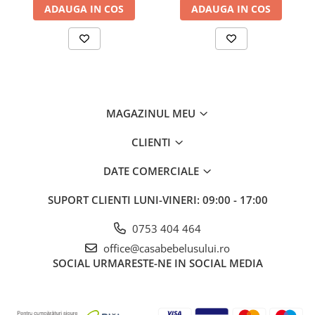
Confortabil
ADAUGA IN COS
ADAUGA IN COS
MAGAZINUL MEU
CLIENTI
DATE COMERCIALE
SUPORT CLIENTI
LUNI-VINERI: 09:00 - 17:00
0753 404 464
office@casabebelusului.ro
SOCIAL
URMARESTE-NE IN SOCIAL MEDIA
Sutienul nu are sarme și garantează o utilizare confortabilă.
Inchidere/Deschidere usoara
Pentru a ne asigura că mama se va simti confortabil folosind