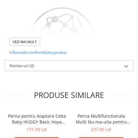
VEZI MAI MULT
Informatii conformitate produs
Review-uri
(0)
PRODUSE SIMILARE
Țesătura este impregnată cu o substanță compusă de argint, prin
Perna pentru Alaptare Ceba
Perna Multifunctionala
urmare, se dovedește antibacteriană și antifungică.
Baby HUGGY Basic Hoya
Multi Nu-ma-uita pentru
Nu provoacă alergii și asigură o respirabilitate ridicată.
709-000-743
Copii, Mamici si Tatici, Ceba
Îndepărtează bine umezeala și păstrează căldura naturală a
131,00 Lei
237,00 Lei
Baby, 741-000-745
corpului.