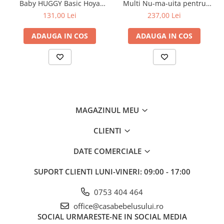
Baby HUGGY Basic Hoya
Multi Nu-ma-uita pentru
Jucarii pentru dentitie
709-000-743
Copii, Mamici si Tatici, Ceba
131,00 Lei
237,00 Lei
Baby, 741-000-745
Jucarii sunatoare
ADAUGA IN COS
ADAUGA IN COS
Jucarii de exterior
Triciclete
Jucarii de plus
La masa
Articole hranire bebelusi
Biberoane, tetine, accesorii
MAGAZINUL MEU
Cani, pahare si accesorii bebe
CLIENTI
Incalzitoare si termosuri bebe
DATE COMERCIALE
Suzete si accesorii
SUPORT CLIENTI
LUNI-VINERI: 09:00 - 17:00
Saltele, lenjerii de patut si accesorii
Țesătura este impregnată cu o substanță compusă de argint, prin
Lenjerii si huse patut
0753 404 464
urmare, se dovedește antibacteriană și antifungică.
Paturici bebe
Nu provoacă alergii și asigură o respirabilitate ridicată.
office@casabebelusului.ro
Îndepărtează bine umezeala și păstrează căldura naturală a
Perne, pilote si pozitionatoare
SOCIAL
URMARESTE-NE IN SOCIAL MEDIA
corpului.