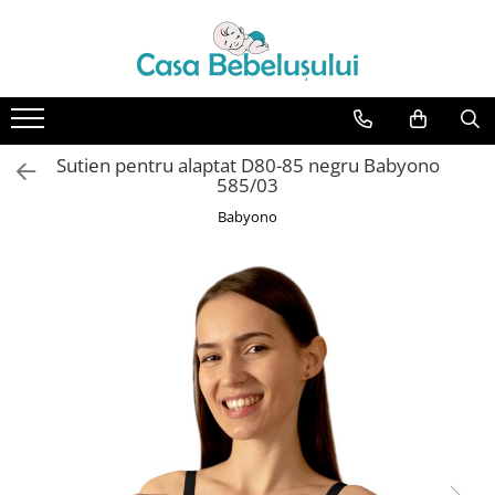
Toate Produsele
Accesorii carucioare copii
Accesorii carucioare
Sutien pentru alaptat D80-85 negru Babyono
Genti
585/03
Aparate de sanatate si ingrijire
Babyono
copii
Cantare bebelusi si copii
Termometre copii
Baie
Accesorii ingrijire copii
Bureti baie cadita
Cadite 86 cm
Cadite 92 cm