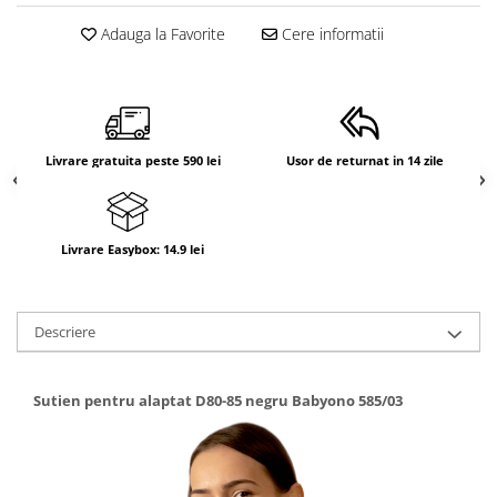
Suporti anatomici textili
Adauga la Favorite
Cere informatii
Suporti metalici cadite
Camera copilului
Accesorii patuturi
Fotolii, mese si scaune copii
Livrare gratuita peste 590 lei
Usor de returnat in 14 zile
Leagane copii
Mese de infasat 50 x 70 cm Tega
Baby
Livrare Easybox: 14.9 lei
Mese de infasat BASIC 50x70 cm
Mese de infasat capat inchis 50x70
Descriere
cm
Mese de infasat COMFORT 50x70
cm
Sutien pentru alaptat D80-85 negru Babyono 585/03
Mese de infasat COMFORT 50x80
cm
Mese de infasat moi