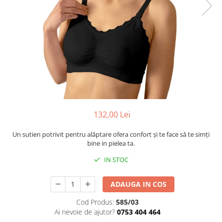
Cadite anatomice
Covorase baie
Inaltatoare antiderapante
Olite antiderapante muzicale
Olite antiderapante simple
Olite muzicale
Olite simple
Olite tip scaunel muzicale
132,00 Lei
Olite tip scaunel simple
Un sutien potrivit pentru alăptare ofera confort și te face să te simți
Reductoare antiderapante
bine in pielea ta.
Reductoare moi
IN STOC
Seturi cadite 86 cm
ADAUGA IN COS
Seturi cadite 92 cm
Cod Produs:
585/03
Seturi cadite anatomice
Ai nevoie de ajutor?
0753 404 464
Suporti anatomici plastic