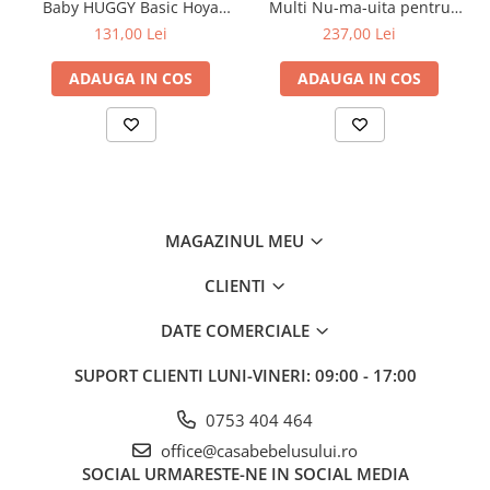
Baby HUGGY Basic Hoya
Multi Nu-ma-uita pentru
Jucarii pentru dentitie
709-000-743
Copii, Mamici si Tatici, Ceba
131,00 Lei
237,00 Lei
Baby, 741-000-745
Jucarii sunatoare
ADAUGA IN COS
ADAUGA IN COS
Jucarii de exterior
Triciclete
Jucarii de plus
La masa
Articole hranire bebelusi
Biberoane, tetine, accesorii
MAGAZINUL MEU
Cani, pahare si accesorii bebe
CLIENTI
Incalzitoare si termosuri bebe
DATE COMERCIALE
Suzete si accesorii
SUPORT CLIENTI
LUNI-VINERI: 09:00 - 17:00
Saltele, lenjerii de patut si accesorii
Țesătura este impregnată cu o substanță compusă de argint, prin
Lenjerii si huse patut
0753 404 464
urmare, se dovedește antibacteriană și antifungică.
Paturici bebe
Nu provoacă alergii și asigură o respirabilitate ridicată.
office@casabebelusului.ro
Îndepărtează bine umezeala și păstrează căldura naturală a
Perne, pilote si pozitionatoare
SOCIAL
URMARESTE-NE IN SOCIAL MEDIA
corpului.