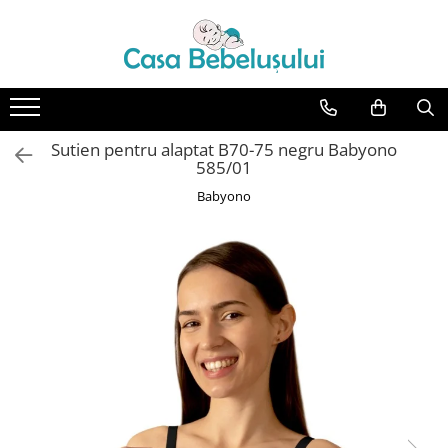
Toate Produsele
Accesorii carucioare copii
Accesorii carucioare
Sutien pentru alaptat B70-75 negru Babyono
Genti
585/01
Aparate de sanatate si ingrijire
Babyono
copii
Cantare bebelusi si copii
Termometre copii
Baie
Accesorii ingrijire copii
Bureti baie cadita
Cadite 86 cm
Cadite 92 cm