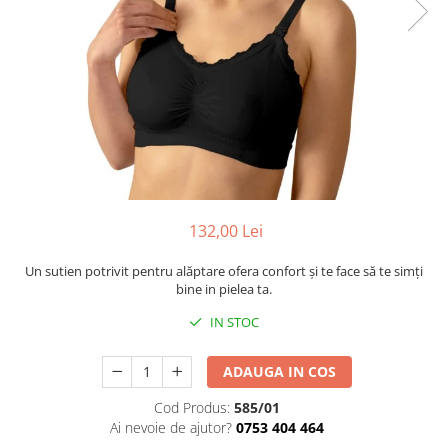
Cadite anatomice
Covorase baie
Inaltatoare antiderapante
Olite antiderapante muzicale
Olite antiderapante simple
Olite muzicale
Olite simple
Olite tip scaunel muzicale
132,00 Lei
Olite tip scaunel simple
Un sutien potrivit pentru alăptare ofera confort și te face să te simți
Reductoare antiderapante
bine in pielea ta.
Reductoare moi
IN STOC
Seturi cadite 86 cm
ADAUGA IN COS
Seturi cadite 92 cm
Cod Produs:
585/01
Seturi cadite anatomice
Ai nevoie de ajutor?
0753 404 464
Suporti anatomici plastic