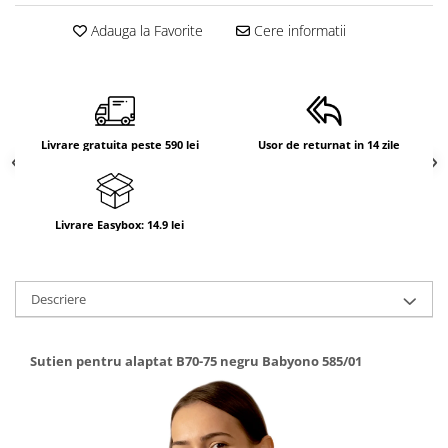
Suporti anatomici textili
Adauga la Favorite
Cere informatii
Suporti metalici cadite
Camera copilului
Accesorii patuturi
Fotolii, mese si scaune copii
Livrare gratuita peste 590 lei
Usor de returnat in 14 zile
Leagane copii
Mese de infasat 50 x 70 cm Tega
Baby
Livrare Easybox: 14.9 lei
Mese de infasat BASIC 50x70 cm
Mese de infasat capat inchis 50x70
Descriere
cm
Mese de infasat COMFORT 50x70
cm
Sutien pentru alaptat B70-75 negru Babyono 585/01
Mese de infasat COMFORT 50x80
cm
Mese de infasat moi