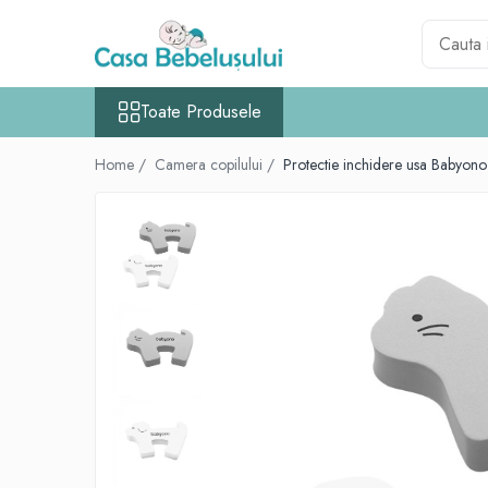
Toate Produsele
Toate Produsele
Accesorii carucioare copii
Accesorii carucioare
Home /
Camera copilului /
Protectie inchidere usa Babyon
Genti
Aparate de sanatate si ingrijire copii
Cantare bebelusi si copii
Termometre copii
Baie
Accesorii ingrijire copii
Bureti baie cadita
Cadite 86 cm
Cadite 92 cm
Cadite anatomice