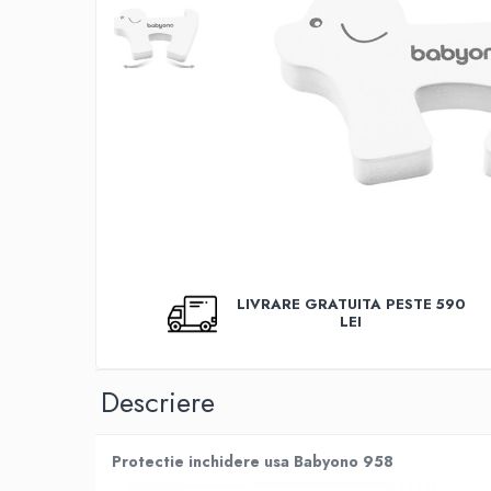
Covorase baie
Inaltatoare antiderapante
Olite antiderapante muzicale
Olite antiderapante simple
Olite muzicale
Olite simple
Olite tip scaunel muzicale
Olite tip scaunel simple
Reductoare antiderapante
LIVRARE GRATUITA PESTE 590
LEI
Reductoare moi
Seturi cadite 86 cm
Descriere
Seturi cadite 92 cm
Seturi cadite anatomice
Suporti anatomici plastic
Protectie inchidere usa Babyono 958