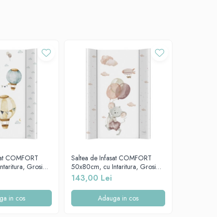
asat COMFORT
Saltea de Infasat COMFORT
Saltea de 
ntaritura, Grosime
50x80cm, cu Intaritura, Grosime
50x80cm, c
ti-Alunecare,
3cm, Sistem Anti-Alunecare,
3cm, Sistem
143,00 Lei
143,00 
000-734
Mouse 212-000-727
Dreamer 2
ște.
ga in cos
Adauga in cos
A