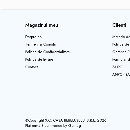
Jucarii sunatoare
Jucarii de exterior
Magazinul meu
Clienti
Triciclete
Jucarii de plus
Despre noi
Metode de
La masa
Termeni si Conditii
Politica de
Articole hranire bebelusi
Politica de Confidentialitate
Garantia P
Biberoane, tetine, accesorii
Politica de livrare
Formular d
Contact
ANPC
Cani, pahare si accesorii bebe
ANPC - SA
Incalzitoare si termosuri bebe
Suzete si accesorii
Saltele, lenjerii de patut si accesorii
Lenjerii si huse patut
Paturici bebe
Perne, pilote si pozitionatoare
©Copyright S.C. CASA BEBELUSULUI S.R.L. 2026
bebe
Platforma E-commerce by Gomag