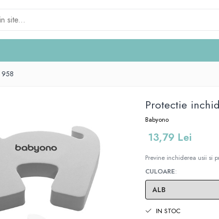
o 958
Protectie inch
Babyono
13,79 Lei
Previne inchiderea usii si 
CULOARE
:
IN STOC