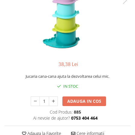
Mese de infasat pliabile
Tampoane postnatale
Olite tip scaunel simple
Mese de infasat Ultra Light 50x70
Tampoane si protectii silicon
Reductoare antiderapante
cm
pentru san
Reductoare moi
Patuturi pliabile
Seturi cadite 86 cm
Sisteme de siguranta copii
Seturi cadite 92 cm
Seturi cadite anatomice
Suporti anatomici plastic
38,38 Lei
Suporti anatomici textili
Jucaria cana-cana ajuta la dezvoltarea celui mic.
Suporti metalici cadite
IN STOC
ADAUGA IN COS
Cod Produs:
885
Ai nevoie de ajutor?
0753 404 464
Adauga la Favorite
Cere informatii