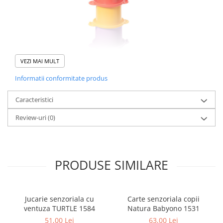
VEZI MAI MULT
Informatii conformitate produs
Caracteristici
Review-uri
(0)
Proprietati:
dezvoltă abilitățile manuale ale copilului
învață cum să identifice culorile și formele
PRODUSE SIMILARE
ajută la practicarea prinderii in mana
ușor de curățat
material sigur pentru bebeluși
construcție ușoară și ușor de construit
Jucarie senzoriala cu
Carte senzoriala copii
focalizează atenția copilului pentru o lungă perioadă de timp
ventuza TURTLE 1584
Natura Babyono 1531
realizata din materiale sigure
51,00 Lei
63,00 Lei
perfecta pentru a vă juca acasă, când călătoriți și în baie