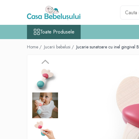
Toate Produsele
Toate Produsele
Accesorii carucioare copii
Accesorii carucioare
Home /
Jucarii bebelusi /
Jucarie sunatoare cu inel gingiva
Genti
Aparate de sanatate si ingrijire copii
Cantare bebelusi si copii
Termometre copii
Baie
Accesorii ingrijire copii
Bureti baie cadita
Cadite 86 cm
Cadite 92 cm
Cadite anatomice