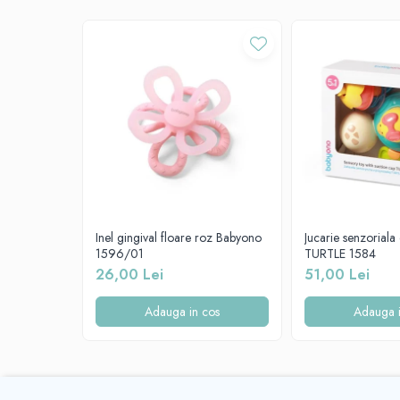
Mese de infasat pliabile
INFORMATII DE SIGURANTA!
Mese de infasat Ultra Light 50x70
cm
Înainte de prima utilizare, opăriți produsul cu apă clocoti
Patuturi pliabile
bine și uscați.
Îndepărtați toate elementele de siguranță din jucărie care
Sisteme de siguranta copii
De fiecare dată când oferiți o jucărie unui copil, verific
ce observați primele semne de deteriorare.
Igiena si ingrijire copii
Se recomanda joaca sub supravegherea unui adult.
Jucarii bebelusi
Jucăria respectă standardul EN 71.
Carusele patut
Vă recomandăm să păstrați ambalajul pentru referință. Nu 
copilului.
Centre de activitati
Jucarii bip-bip si chitaitoare
Inel gingival floare roz Babyono
Jucarie senzoriala
1596/01
TURTLE 1584
Jucarii de agatat
26,00 Lei
51,00 Lei
Jucarii de atasament
Adauga in cos
Adauga i
Jucarii de baie
Jucarii educative bebe
Jucarii muzicale
Jucarii pentru dentitie