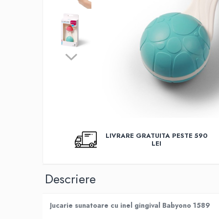
Covorase baie
Inaltatoare antiderapante
Olite antiderapante muzicale
Olite antiderapante simple
Olite muzicale
Olite simple
Olite tip scaunel muzicale
Olite tip scaunel simple
Reductoare antiderapante
LIVRARE GRATUITA PESTE 590
LEI
Reductoare moi
Seturi cadite 86 cm
Descriere
Seturi cadite 92 cm
Seturi cadite anatomice
Suporti anatomici plastic
Jucarie sunatoare cu inel gingival Babyono 1589