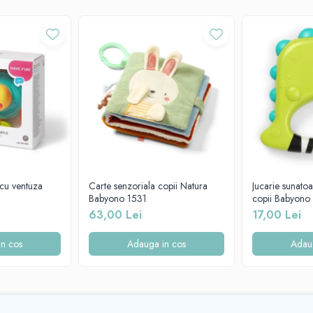
tă (nu fierbeți!) și uscați. Pentru întreținerea zilnică, vă recomandăm spălarea 
 pot fi periculoase pentru copil.
ați calitatea acesteia. Doar o jucărie nedeteriorată garantează copilului dumneav
lăsați pachetul la îndemâna copiilor. Ambalajul și elementele de fixare nu sunt
 cu ventuza
Carte senzoriala copii Natura
Jucarie sunatoa
Babyono 1531
copii Babyono
63,00 Lei
17,00 Lei
n cos
Adauga in cos
Adau