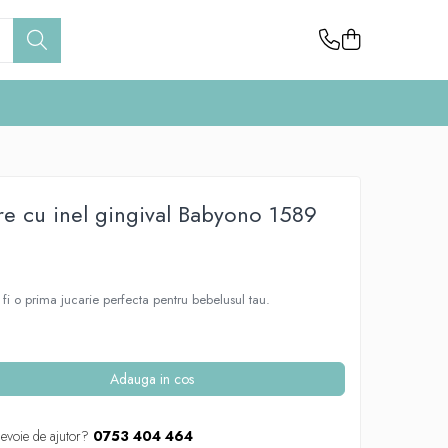
re cu inel gingival Babyono 1589
i o prima jucarie perfecta pentru bebelusul tau.
Adauga in cos
nevoie de ajutor?
0753 404 464