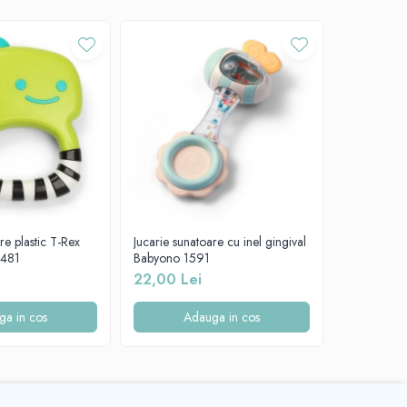
în apă caldă cu săpun pentru copii. După spălare, clătiți
oastră utilizarea în siguranță. Aruncați jucăria imediat
 o jucărie și pot prezenta un risc pentru sănătatea
re plastic T-Rex
Jucarie sunatoare cu inel gingival
Jucarie sun
 481
Babyono 1591
Babyono 1
22,00 Lei
22,00 Le
ga in cos
Adauga in cos
A