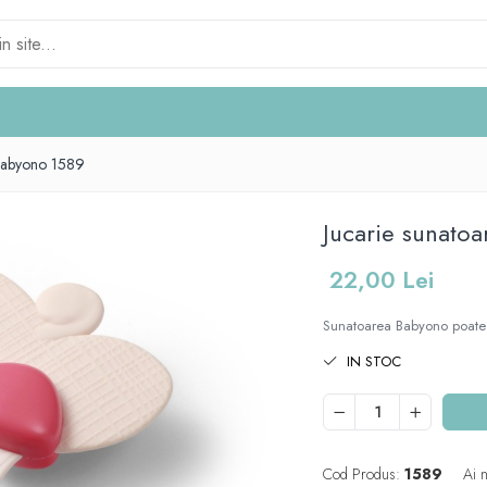
l Babyono 1589
Jucarie sunatoa
22,00 Lei
Sunatoarea Babyono poate f
IN STOC
Cod Produs:
1589
Ai 