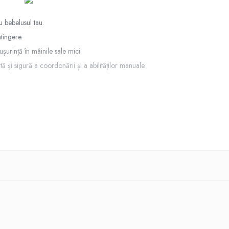
 bebelusul tau.
atingere.
șurință în mâinile sale mici.
și sigură a coordonării și a abilităților manuale.
te emit sunete care captează atenția copilului și îi dezvoltă auzul.
 bebelușilor.
hi-mână și pentru mișcarea obiectelor.
poate folosi pentru a atenua durerea din timpul cresterii dintilor.