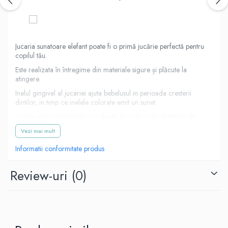
Jucaria sunatoare elefant poate fi o primă jucărie perfectă pentru
copilul tău.
Este realizata în întregime din materiale sigure și plăcute la
atingere.
Inelul gingival al jucariei ajuta bebelusul in perioada cresterii
dintilor, in timp ce inelele colorate emit un sunet.
Jucaria este o modalitate excelentă de a dezvolta abilitățile de
coordonare și motorii într-un mod amuzant și sigur.
Vezi mai mult
Practica si sigura
Informatii conformitate produs
Review-uri
(0)
Datorită unei constructii ergonomice, bebelușul o poate ține cu
ușurință în mâinile sale mici.
Este realizata din materiale sigure și durabile.