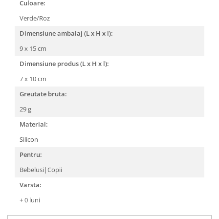
Culoare:
Verde/Roz
Dimensiune ambalaj (L x H x l):
9 x 15 cm
Dimensiune produs (L x H x l):
7 x 10 cm
Greutate bruta:
29 g
Material:
Silicon
Pentru:
Bebelusi|Copii
Varsta:
+ 0 luni