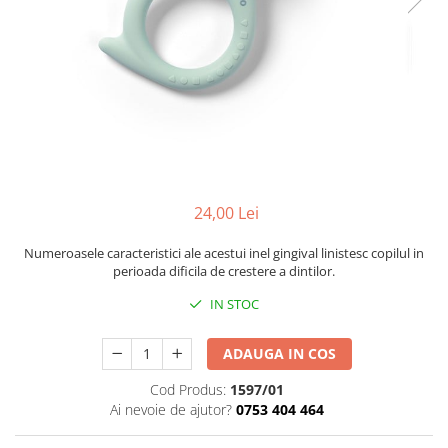
Mese de infasat pliabile
Tampoane postnatale
Olite tip scaunel simple
Mese de infasat Ultra Light 50x70
Tampoane si protectii silicon
Reductoare antiderapante
cm
pentru san
Reductoare moi
Patuturi pliabile
Seturi cadite 86 cm
Sisteme de siguranta copii
Seturi cadite 92 cm
Seturi cadite anatomice
Suporti anatomici plastic
24,00 Lei
Suporti anatomici textili
Numeroasele caracteristici ale acestui inel gingival linistesc copilul in
Suporti metalici cadite
perioada dificila de crestere a dintilor.
IN STOC
ADAUGA IN COS
Cod Produs:
1597/01
Ai nevoie de ajutor?
0753 404 464